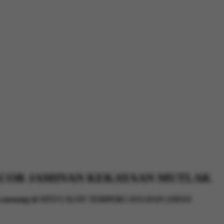
GACOR JAMINAN KEKAYAAN MUTLAK
jaminan menang di SITUS SLOT TERPERCAYA DAN AMAN