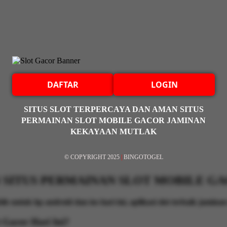
DAFTAR
LOGIN
SITUS SLOT TERPERCAYA DAN AMAN SITUS
PERMAINAN SLOT MOBILE GACOR JAMINAN
KEKAYAAN MUTLAK
© COPYRIGHT 2025
|
BINGOTOGEL
N SITUS PERMAINAN SLOT MOBILE 
ntuk hp android dan ios hari ini, aplikasi slot terbaik 
Gacor Hari Ini?