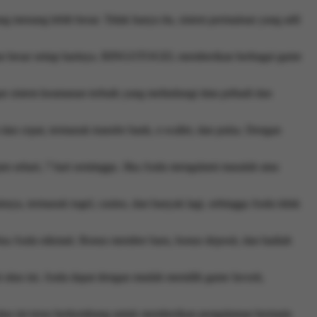
 menang lebih besar. Tidak hanya itu, sistem permainan yang adil
an besar setiap harinya. BINGOTOGEL memberikan berbagai game
sistem keamanan terbaik yang melindungi data pribadi dan
epat, termasuk transfer bank, e-wallet, dan pulsa. Dengan
 sehari, 7 hari seminggu. Jika Anda mengalami masalah atau
a, termasuk togel, casino, dan banyak lagi, sehingga Anda tidak
 Anda nikmati. Bonus member baru, bonus deposit, dan hadiah
situs ini. Anda dapat dengan mudah memilih game favorit,
tus ini terus berkembang untuk memberikan pengalaman bermain