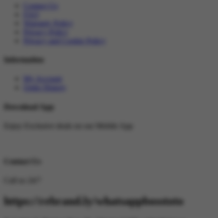
Contact Us
FAQ
Warranty Policy
Privacy Policy
Privacy and Cookie Policy
Information
My Account
Order History
Download App
Enjoy Exclusive deals on our Mobile App
Contact Us
Call us 24/7
https://rebrand.ly/whatsappbosstoto