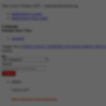
Situs Gacor Terbaru 2025 :
corporatesales@slot.ng
hidden
Store Locator
hidden
Track Your Order
Language
Default Store View
Android
Toggle Nav
Search
Search
Search
hidden
Call us 24/7
https://rebrand.ly/whatsappbosstoto