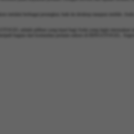
melalui berbagai perangkat, baik itu desktop maupun mobile. Anda d
GEL adalah pilihan yang tepat bagi Anda yang ingin merasakan sens
enjadi bagian dari komunitas pemain sukses di BINGOTOGEL. Segera d