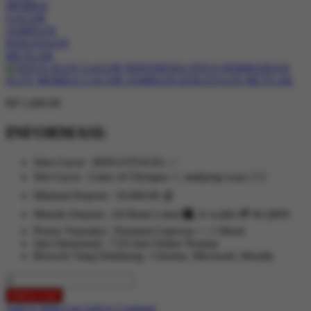
RP 1,000.00
INFORMASI:
Situs Gacor : BINGOTOGEL ✅
Slot Gacor : Gates of Olympus ⚡, mahjong ways 2 🀄
Minimal Deposit : 10,000.00 💰
Metode Deposit : All Bank Lokal 🏧, E-wallet 💳 & QRIS
Proses Transaksi : Payment Gateway +- 1 Menit
Jam Oprasional : 7/24 Jam Online Nontop
Browser Yang Didukung : Chrome, Microsoft, Mozilla
Add to Cart
Add to Wish List
Add to Compare