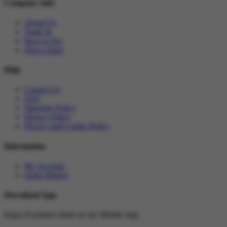
Company Info
About Us
Trade In
How to Pay
Find a Store
Help
Contact Us
FAQ
Warranty Policy
Privacy Policy
Privacy and Cookie Policy
Information
My Account
Order History
Download App
Enjoy Exclusive deals on our Mobile App