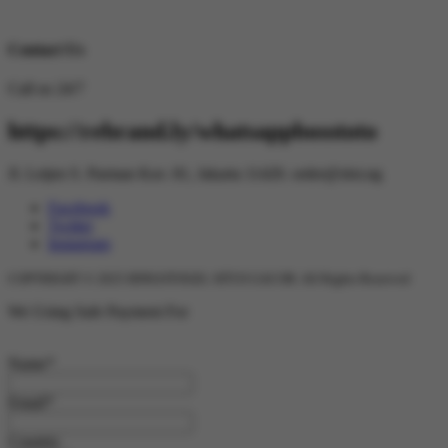
Contact Us
Call us 24/7
https://rebrand.ly/whatsappbosstoto
Jl. Letjen S. Parman Kav. 81, Jakarta 11420.
order@slot.ng
Facebook
Twitter
Instagram
COPYRIGHT © 2025 BINGOTOGEL SITUS GACOR. All Rights Reserved
We Using Safe Payment For
Name
*
Email
*
Country