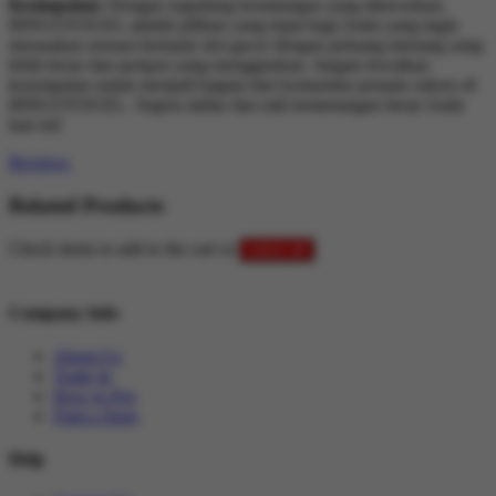
Kesimpulan:
Dengan segudang keuntungan yang ditawarkan,
BINGOTOGEL adalah pilihan yang tepat bagi Anda yang ingin
merasakan sensasi bermain slot gacor dengan peluang menang yang
lebih besar dan jackpot yang menggiurkan. Jangan lewatkan
kesempatan untuk menjadi bagian dari komunitas pemain sukses di
BINGOTOGEL. Segera daftar dan raih kemenangan besar Anda
hari ini!
Reviews
Related Products
Check items to add to the cart or
select all
Company Info
About Us
Trade In
How to Pay
Find a Store
Help