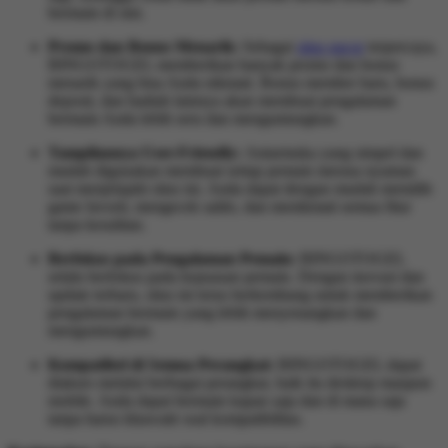
bermain di sini.
Promo dan Bonus Menarik:
Sebagai
situs gacor
terpercaya,
BINGOTOGEL memberikan banyak promo dan bonus
menarik yang bisa Anda nikmati. Bonus member baru, bonus
deposit, dan hadiah lainnya akan membuat pengalaman
bermain Anda lebih seru dan menguntungkan.
Tampilannya User-Friendly:
Antarmuka yang simpel dan
mudah digunakan membuat setiap pemain merasa nyaman
saat menjelajahi situs ini. Anda dapat dengan mudah memilih
game favorit, mengecek saldo, dan menikmati semua fitur
tanpa kesulitan.
Berfokus pada Pengalaman Pemain:
BINGOTOGEL
selalu berfokus pada kepuasan pemain. Dengan inovasi dan
update terbaru, situs ini terus berkembang untuk memberikan
pengalaman bermain yang lebih menyenangkan dan
menguntungkan.
Kompatibel di Semua Perangkat:
BINGOTOGEL dapat
diakses melalui berbagai perangkat, baik itu desktop maupun
mobile. Anda dapat bermain kapan saja dan di mana saja
tanpa harus khawatir soal kompatibilitas.