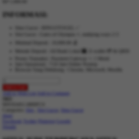
RP 1,000.00
INFORMASI:
Situs Gacor : BINGOTOGEL ✅
Slot Gacor : Gates of Olympus ⚡, mahjong ways 2 🀄
Minimal Deposit : 10,000.00 💰
Metode Deposit : All Bank Lokal 🏧, E-wallet 💳 & QRIS
Proses Transaksi : Payment Gateway +- 1 Menit
Jam Oprasional : 7/24 Jam Online Nontop
Browser Yang Didukung : Chrome, Microsoft, Mozilla
Add to Cart
Add to Wish List
Add to Compare
SKU
90NX04S1-M00FC0
Categories:
Slot
,
Slot Gacor
,
Situs Gacor
share
Facebook
Twitter
Pinterest
Google
Details