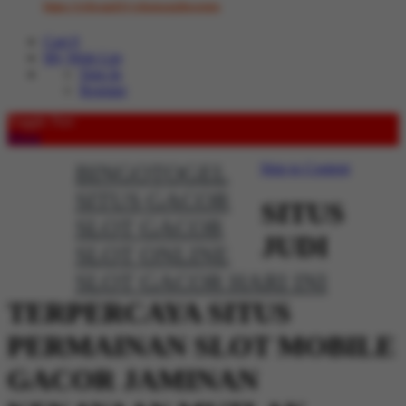
https://rebrand.ly/whatsappbosstoto
Cart
0
My Wish List
Sign In
Register
Toggle Nav
Menu
BINGOTOGEL
Skip to Content
SITUS GACOR
SITUS
SLOT GACOR
JUDI
SLOT ONLINE
SLOT GACOR HARI INI
TERPERCAYA SITUS
PERMAINAN SLOT MOBILE
GACOR JAMINAN