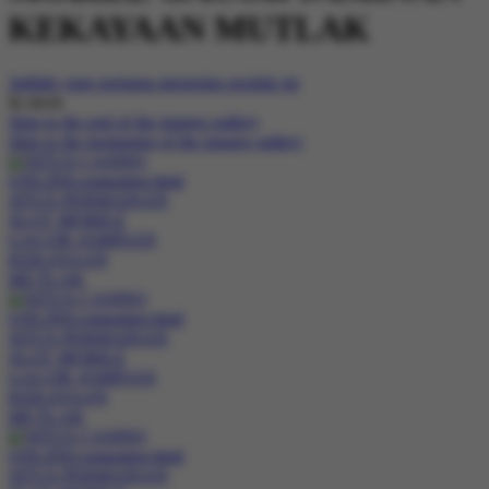
KEKAYAAN MUTLAK
Jadilah yang pertama mengulas produk ini
In stock
Skip to the end of the images gallery
Skip to the beginning of the images gallery