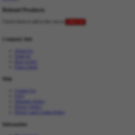
Related Products
Check items to add to the cart or
select all
Company Info
About Us
Trade In
How to Pay
Find a Store
Help
Contact Us
FAQ
Warranty Policy
Privacy Policy
Privacy and Cookie Policy
Information