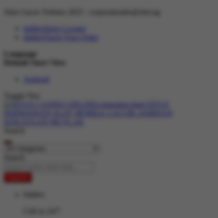
Situs Gacor Terbaru 2025 :
corporatesales@slot.ng
hidden
Store Locator
hidden
Track Your Order
Language
Default Store View
Android
Toggle Nav
Search
Search
Search
hidden
Call us 24/7