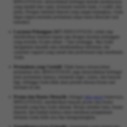
BINGOTOGEL menyediakan berbagai metode pembayaran
yang mudah dan cepat, termasuk transfer bank, e-wallet, dan
pulsa. Dengan minimal deposit yang sangat terjangkau, Anda
dapat segera memulai permainan tanpa harus khawatir soal
transaksi.
Layanan Pelanggan 24/7:
BINGOTOGEL selalu siap
memberikan bantuan kapan saja dengan layanan pelanggan
yang tersedia 24 jam sehari, 7 hari seminggu. Jika Anda
mengalami masalah atau membutuhkan informasi, tim
customer support yang ramah dan profesional siap membantu
Anda.
Permainan yang Variatif:
Tidak hanya menawarkan
permainan slot, BINGOTOGEL juga menyediakan berbagai
jenis permainan lainnya, termasuk togel, casino, dan banyak
lagi, sehingga Anda tidak akan pernah merasa bosan saat
bermain di sini.
Promo dan Bonus Menarik:
Sebagai
situs gacor
terpercaya,
BINGOTOGEL memberikan banyak promo dan bonus
menarik yang bisa Anda nikmati. Bonus member baru, bonus
deposit, dan hadiah lainnya akan membuat pengalaman
bermain Anda lebih seru dan menguntungkan.
Tampilannya User-Friendly:
Antarmuka yang simpel dan