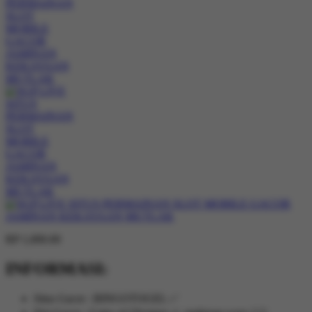
RP 1,000.00
INFORMASI:
Situs Gacor : BINGOTOGEL ✅