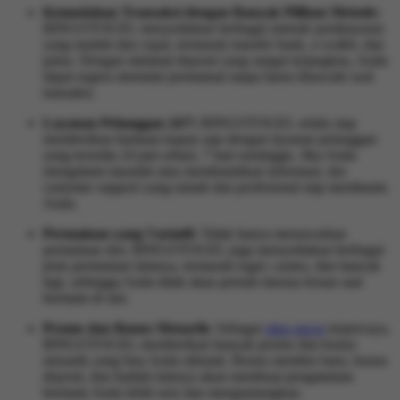
Kemudahan Transaksi dengan Banyak Pilihan Metode:
BINGOTOGEL menyediakan berbagai metode pembayaran
yang mudah dan cepat, termasuk transfer bank, e-wallet, dan
pulsa. Dengan minimal deposit yang sangat terjangkau, Anda
dapat segera memulai permainan tanpa harus khawatir soal
transaksi.
Layanan Pelanggan 24/7:
BINGOTOGEL selalu siap
memberikan bantuan kapan saja dengan layanan pelanggan
yang tersedia 24 jam sehari, 7 hari seminggu. Jika Anda
mengalami masalah atau membutuhkan informasi, tim
customer support yang ramah dan profesional siap membantu
Anda.
Permainan yang Variatif:
Tidak hanya menawarkan
permainan slot, BINGOTOGEL juga menyediakan berbagai
jenis permainan lainnya, termasuk togel, casino, dan banyak
lagi, sehingga Anda tidak akan pernah merasa bosan saat
bermain di sini.
Promo dan Bonus Menarik:
Sebagai
situs gacor
terpercaya,
BINGOTOGEL memberikan banyak promo dan bonus
menarik yang bisa Anda nikmati. Bonus member baru, bonus
deposit, dan hadiah lainnya akan membuat pengalaman
bermain Anda lebih seru dan menguntungkan.