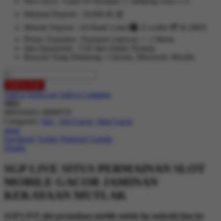
Slot Gacor : Gates of Olympus ⚡, mahjong ways 2 🀄
Minimal Deposit : 10,000.00 💰
Metode Deposit : All Bank Lokal 🏧, E-wallet 💳 & QRIS
Proses Transaksi : Payment Gateway +- 1 Menit
Jam Oprasional : 7/24 Jam Online Nontop
Browser Yang Didukung : Chrome, Microsoft, Mozilla
Add to Cart
Add to Wish List
Add to Compare
SKU
90NX04S1-M00FC0
Categories:
Slot
,
Slot Gacor
,
Situs Gacor
share
Facebook
Twitter
Pinterest
Google
Details
SGP LIVE SITUS PERMAINAN SLOT
MOBILE GACOR JAMINAN
KEKAYAAN MUTLAK
SGP LIVE slot permainan mobile untuk hp android dan ios