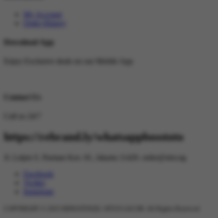
My Account
Order History
Download App
Enjoy Exclusive deals on our Mobile App
Contact Us
Call us 24/7
https://rebrand.ly/whatsappbosstoto
Jl. Letjen S. Parman Kav. 81, Jakarta 11420.
order@slot.ng
Facebook
Twitter
Instagram
COPYRIGHT © 2025 BINGOTOGEL SITUS GACOR. All Rights Reserved