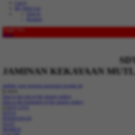
Cart
0
My Wish List
Sign In
Register
Toggle Nav
Menu
BINGOTOGEL
SITUS GA
SLOT GACOR HARI INI
SD
JAMINAN KEKAYAAN MUT
Jadilah yang pertama mengulas produk ini
In stock
Skip to the end of the images gallery
Skip to the beginning of the images gallery