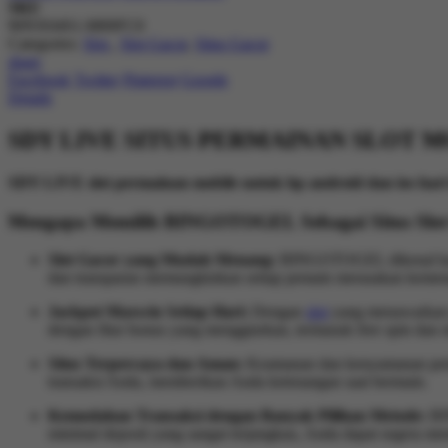
SKU
90NX04S1-M00FC0
Categories:
Slot
,
Slot Gacor
,
Situs Gacor
share
Facebook
Twitter
Pinterest
Google
Details
SDY LIVE SITUS PERMAINAN SLOT
SDY LIVE slot permainan mobile untuk hp android dan ios hari 
Mengapa Memilih BINGOTOGEL Sebagai Situs Slot 
Slot Gacor yang Mudah Menang:
BINGOTOGEL dikenal kar
dan transparan memungkinkan setiap pemain merasakan kemen
Jackpot Maxwin Setiap Hari:
Dengan
slot
yang menawarkan 
dengan fitur bonus yang menggiurkan, termasuk free spin dan 
Situs Terpercaya dan Aman:
Keamanan dan kenyamanan pemai
transaksi Anda, memberikan Anda ketenangan saat bermain.
Kemudahan Transaksi dengan Banyak Pilihan Metode:
BI
minimal deposit yang sangat terjangkau, Anda dapat segera mem