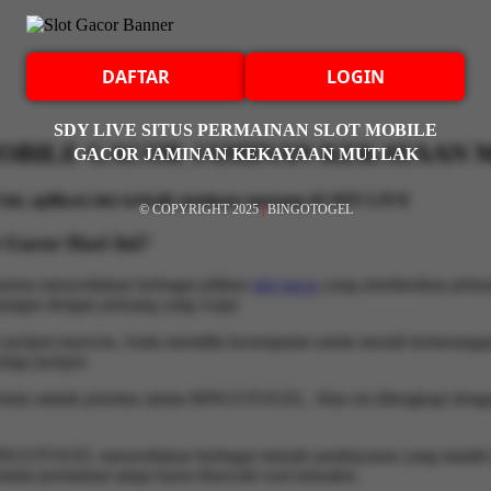
DAFTAR
LOGIN
SDY LIVE SITUS PERMAINAN SLOT MOBILE
 MOBILE GACOR JAMINAN KEKAYAAN
GACOR JAMINAN KEKAYAAN MUTLAK
ini, aplikasi slot terbaik jaminan menang di SDY LIVE
© COPYRIGHT 2025
|
BINGOTOGEL
Gacor Hari Ini?
ena menyediakan berbagai pilihan
slot gacor
yang memberikan peluang
angan dengan peluang yang wajar.
jackpot maxwin, Anda memiliki kesempatan untuk meraih kemenang
mega jackpot.
n adalah prioritas utama BINGOTOGEL. Situs ini dilengkapi dengan 
NGOTOGEL menyediakan berbagai metode pembayaran yang mudah dan c
ulai permainan tanpa harus khawatir soal transaksi.