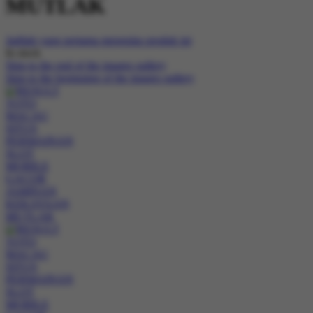
MUTLAK
Jadilah yang pertama mengulas produk ini
In stock
Skip to the end of the images gallery
Skip to the beginning of the images gallery