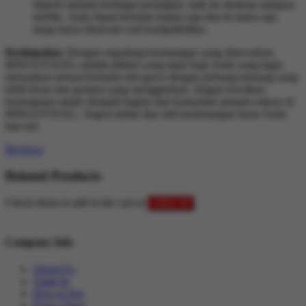
diakses melalui berbagai perangkat, baik itu desktop maupun
mobile. Anda dapat bermain kapan saja dan di mana saja
tanpa harus khawatir soal kompatibilitas.
Kesimpulan:
Dengan segudang keuntungan yang ditawarkan,
BINGOTOGEL adalah pilihan yang tepat bagi Anda yang ingin
merasakan sensasi bermain slot gacor dengan peluang menang yang
lebih besar dan jackpot yang menggiurkan. Jangan lewatkan
kesempatan untuk menjadi bagian dari komunitas pemain sukses di
BINGOTOGEL. Segera daftar dan raih kemenangan besar Anda
hari ini!
Reviews
Related Products
Check items to add to the cart or
select all
Company Info
About Us
Trade In
How to Pay
Find a Store