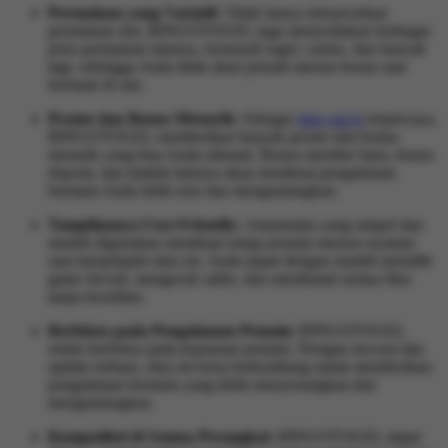
Permainan yang Variatif:
Tidak hanya menawarkan
permainan slot, BINGOTOGEL juga menyediakan berbagai
jenis permainan lainnya, termasuk togel, casino, dan banyak
lagi, sehingga Anda tidak akan pernah merasa bosan saat
bermain di sini.
Promo dan Bonus Menarik:
Sebagai
situs gacor
terpercaya,
BINGOTOGEL memberikan banyak promo dan bonus
menarik yang bisa Anda nikmati. Bonus member baru, bonus
deposit, dan hadiah lainnya akan membuat pengalaman
bermain Anda lebih seru dan menguntungkan.
Tampilannya User-Friendly:
Antarmuka yang simpel dan
mudah digunakan membuat setiap pemain merasa nyaman
saat menjelajahi situs ini. Anda dapat dengan mudah memilih
game favorit, mengecek saldo, dan menikmati semua fitur
tanpa kesulitan.
Berfokus pada Pengalaman Pemain:
BINGOTOGEL
selalu berfokus pada kepuasan pemain. Dengan inovasi dan
update terbaru, situs ini terus berkembang untuk memberikan
pengalaman bermain yang lebih menyenangkan dan
menguntungkan.
Kompatibel di Semua Perangkat:
BINGOTOGEL dapat