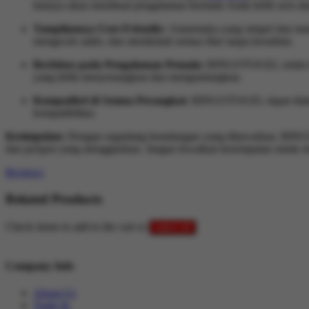
lainnya akan membuat pengalaman bermain Anda lebih seru d
Tampilannya User-Friendly:
Antarmuka yang simpel dan mud
mengecek saldo, dan menikmati semua fitur tanpa kesulitan.
Berfokus pada Pengalaman Pemain:
BINGOTOGEL selalu ber
yang lebih menyenangkan dan menguntungkan.
Kompatibel di Semua Perangkat:
BINGOTOGEL dapat diakses 
kompatibilitas.
Kesimpulan:
Dengan segudang keuntungan yang ditawarkan, BINGOTO
dan jackpot yang menggiurkan. Jangan lewatkan kesempatan untuk m
Reviews
Related Products
Check items to add to the cart or
select all
Company Info
About Us
Trade In