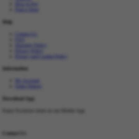
How to Pay
Find a Store
Help
Contact Us
FAQ
Warranty Policy
Privacy Policy
Privacy and Cookie Policy
Information
My Account
Order History
Download App
Enjoy Exclusive deals on our Mobile App
Contact Us