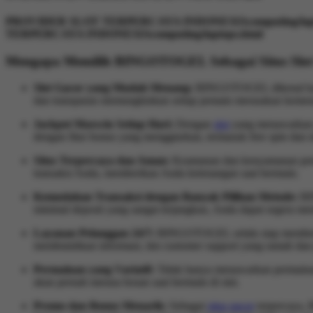
PROVIDER SLOT TERPERCAYA INDONESIAcomputing/laptops.html
TERPERCAYA INDONESIAcomputing/laptops.html
Mengapa Memilih BINGOTOGEL Sebagai Situs Slot 
Slot Gacor yang Mudah Menang:
BINGOTOGEL dikenal kar
dan transparan memungkinkan setiap pemain merasakan kemen
Jackpot Maxwin Setiap Hari:
Dengan
slot
yang menawarkan 
dengan fitur bonus yang menggiurkan, termasuk free spin dan 
Situs Terpercaya dan Aman:
Keamanan dan kenyamanan pemai
transaksi Anda, memberikan Anda ketenangan saat bermain.
Kemudahan Transaksi dengan Banyak Pilihan Metode:
BI
minimal deposit yang sangat terjangkau, Anda dapat segera mem
Layanan Pelanggan 24/7:
BINGOTOGEL selalu siap memberika
membutuhkan informasi, tim customer support yang ramah dan
Permainan yang Variatif:
Tidak hanya menawarkan permainan
akan pernah merasa bosan saat bermain di sini.
Promo dan Bonus Menarik:
Sebagai
situs gacor
terpercaya,