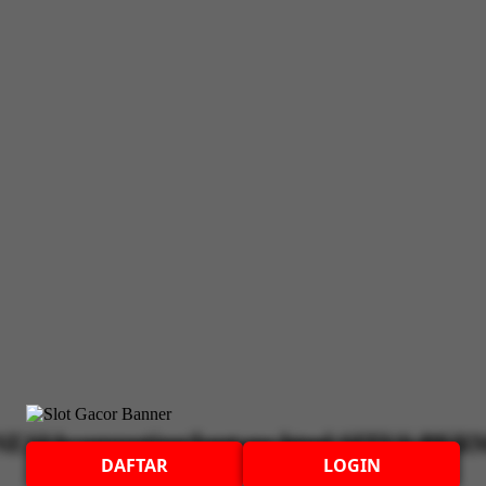
SIAcomputing/laptops.html SITUS P
DAFTAR
LOGIN