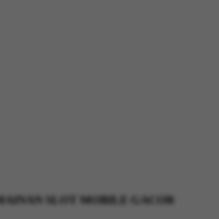
ERMAINAN SLOT MOBILE GACOR