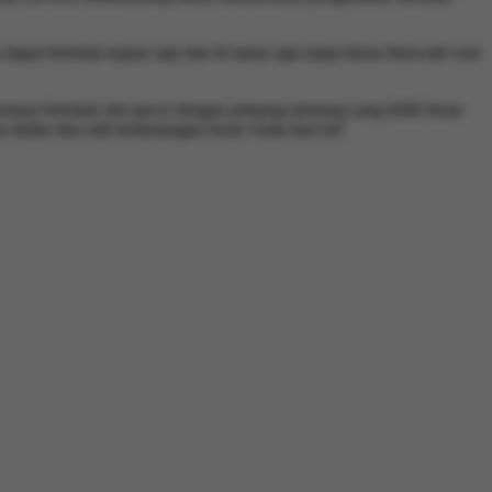
apat bermain kapan saja dan di mana saja tanpa harus khawatir soal
asi bermain slot gacor dengan peluang menang yang lebih besar
aftar dan raih kemenangan besar Anda hari ini!