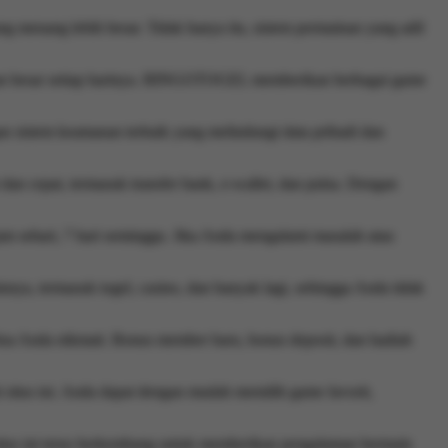
 menang lebih besar. Tidak hanya itu, sistem permainan yang adil
an besar setiap harinya. BINGOTOGEL memberikan berbagai game
sistem keamanan terbaik yang melindungi data pribadi dan
epat, termasuk transfer bank, e-wallet, dan pulsa. Dengan
 sehari, 7 hari seminggu. Jika Anda mengalami masalah atau
a, termasuk togel, casino, dan banyak lagi, sehingga Anda tidak
 Anda nikmati. Bonus member baru, bonus deposit, dan hadiah
situs ini. Anda dapat dengan mudah memilih game favorit,
tus ini terus berkembang untuk memberikan pengalaman bermain