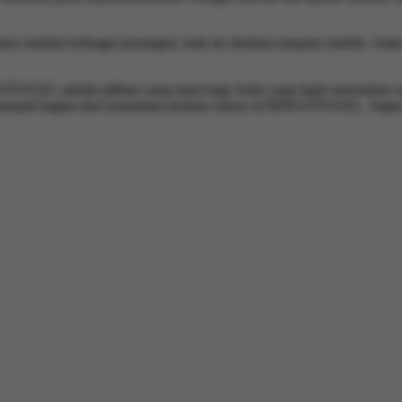
melalui berbagai perangkat, baik itu desktop maupun mobile. Anda d
GEL adalah pilihan yang tepat bagi Anda yang ingin merasakan sens
enjadi bagian dari komunitas pemain sukses di BINGOTOGEL. Segera d