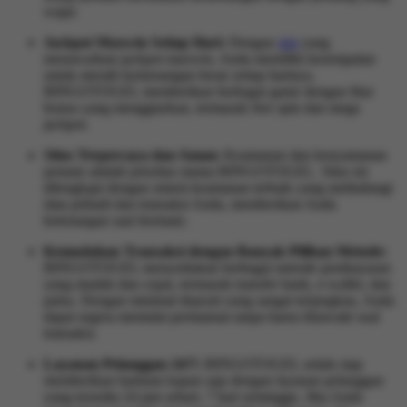
wajar.
Jackpot Maxwin Setiap Hari:
Dengan
slot
yang
menawarkan jackpot maxwin, Anda memiliki kesempatan
untuk meraih kemenangan besar setiap harinya.
BINGOTOGEL memberikan berbagai game dengan fitur
bonus yang menggiurkan, termasuk free spin dan mega
jackpot.
Situs Terpercaya dan Aman:
Keamanan dan kenyamanan
pemain adalah prioritas utama BINGOTOGEL. Situs ini
dilengkapi dengan sistem keamanan terbaik yang melindungi
data pribadi dan transaksi Anda, memberikan Anda
ketenangan saat bermain.
Kemudahan Transaksi dengan Banyak Pilihan Metode:
BINGOTOGEL menyediakan berbagai metode pembayaran
yang mudah dan cepat, termasuk transfer bank, e-wallet, dan
pulsa. Dengan minimal deposit yang sangat terjangkau, Anda
dapat segera memulai permainan tanpa harus khawatir soal
transaksi.
Layanan Pelanggan 24/7:
BINGOTOGEL selalu siap
memberikan bantuan kapan saja dengan layanan pelanggan
yang tersedia 24 jam sehari, 7 hari seminggu. Jika Anda