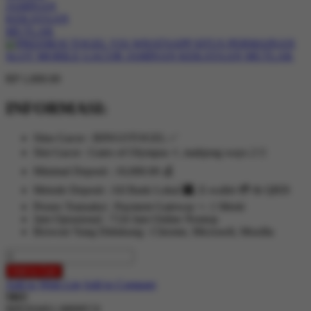
RP 1,000.00
INFORMASI:
Situs Gacor : BINGOTOGEL ✅
Slot Gacor : Gates of Olympus ⚡, mahjong ways 2 🀄
Minimal Deposit : 10,000.00 💰
Metode Deposit : All Bank Lokal 🏧, E-wallet 💳 & QRIS
Proses Transaksi : Payment Gateway +- 1 Menit
Jam Oprasional : 7/24 Jam Online Nontop
Browser Yang Didukung : Chrome, Microsoft, Mozilla
Add to Cart
Add to Wish List
Add to Compare
SKU
90NX04S1-M00FC0