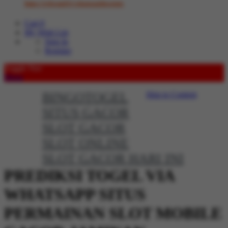
https://rebrand.ly/whatsappbosstoto
Cart
0
My Wish List
Sign In
Register
Toggle Nav
Menu
BINGOTOGEL
Skip to Content
SITUS GACOR
SLOT GACOR
SLOT ONLINE
SLOT GACOR HARI INI
PREDIKSI TOGEL VIA
WHATSAPP SITUS
PERMAINAN SLOT MOBILE