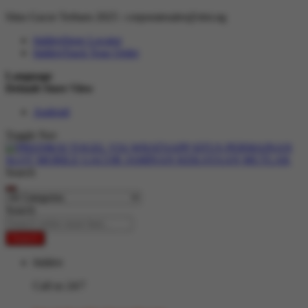
Situs Gacor Terbaru 2025 :
corporatesales@slot.ng
hidden
Store Locator
hidden
Track Your Order
Language
Default Store View
Android
Toggle Nav
Search
Search
Search
hidden
Call us 24/7