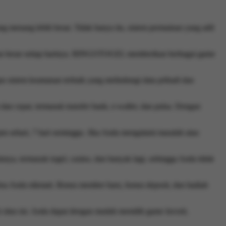
 menang lebih besar. Tidak hanya itu, sistem permainan yang adil
an besar setiap harinya. BINGOTOGEL memberikan berbagai game
sistem keamanan terbaik yang melindungi data pribadi dan
epat, termasuk transfer bank, e-wallet, dan pulsa. Dengan
 sehari, 7 hari seminggu. Jika Anda mengalami masalah atau
a, termasuk togel, casino, dan banyak lagi, sehingga Anda tidak
 Anda nikmati. Bonus member baru, bonus deposit, dan hadiah
situs ini. Anda dapat dengan mudah memilih game favorit,