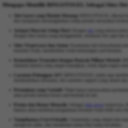
Mengapa Memilih BINGOTOGEL Sebagai Situs Slot 
Slot Gacor yang Mudah Menang:
BINGOTOGEL dikenal kar
dan transparan memungkinkan setiap pemain merasakan kemen
Jackpot Maxwin Setiap Hari:
Dengan
slot
yang menawarkan 
dengan fitur bonus yang menggiurkan, termasuk free spin dan 
Situs Terpercaya dan Aman:
Keamanan dan kenyamanan pemai
transaksi Anda, memberikan Anda ketenangan saat bermain.
Kemudahan Transaksi dengan Banyak Pilihan Metode:
BI
minimal deposit yang sangat terjangkau, Anda dapat segera mem
Layanan Pelanggan 24/7:
BINGOTOGEL selalu siap memberika
membutuhkan informasi, tim customer support yang ramah dan
Permainan yang Variatif:
Tidak hanya menawarkan permainan
akan pernah merasa bosan saat bermain di sini.
Promo dan Bonus Menarik:
Sebagai
situs gacor
terpercaya,
lainnya akan membuat pengalaman bermain Anda lebih seru d
Tampilannya User-Friendly:
Antarmuka yang simpel dan mud
mengecek saldo, dan menikmati semua fitur tanpa kesulitan.