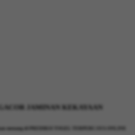
E GACOR JAMINAN KEKAYAAN
k jaminan menang di PREDIKSI TOGEL TERPERCAYA ONLINE