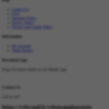
Contact Us
FAQ
Warranty Policy
Privacy Policy
Privacy and Cookie Policy
Information
My Account
Order History
Download App
Enjoy Exclusive deals on our Mobile App
Contact Us
Call us 24/7
https://rebrand.ly/whatsappbosstoto