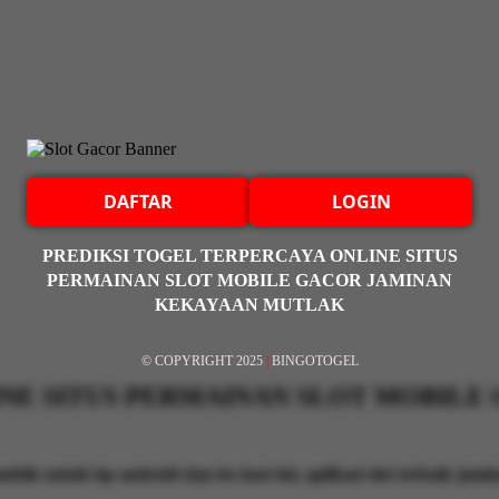
DAFTAR
LOGIN
PREDIKSI TOGEL TERPERCAYA ONLINE SITUS
PERMAINAN SLOT MOBILE GACOR JAMINAN
KEKAYAAN MUTLAK
© COPYRIGHT 2025
|
BINGOTOGEL
INE SITUS PERMAINAN SLOT MOBIL
 untuk hp android dan ios hari ini, aplikasi slot terbai