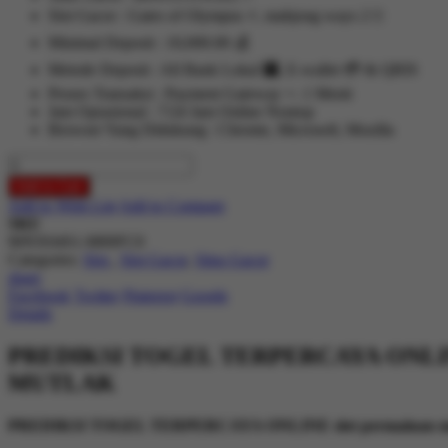
Slot Gacor : Gates of Olympus ⚡, mahjong ways 2 🀄
Minimal Deposit : 10,000.00 💰
Metode Deposit : All Bank Lokal 🏧, E-wallet 💳 & QRIS
Proses Transaksi : Payment Gateway +- 1 Menit
Jam Oprasional : 7/24 Jam Online Nontop
Browser Yang Didukung : Chrome, Microsoft, Mozilla
Add to Cart
Add to Wish List
Add to Compare
SKU
90NX04S1-M00FC0
Categories:
Slot
,
Slot Gacor
,
Situs Gacor
share
Facebook
Twitter
Pinterest
Google
Details
PREDIKSI TOGEL TERPERCAYA ONL
MUTLAK
PREDIKSI TOGEL TERPERCAYA ONLINE slot permainan mobile