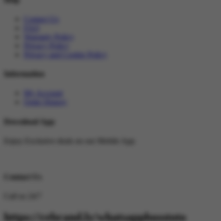
Contact Us
FAQ
Warranty Policy
Privacy Policy
Privacy and Cookie Policy
Information
My Account
Order History
Download App
Enjoy Exclusive deals on our Mobile App
Contact Us
Call us 24/7
https://rebrand.ly/whatsappbosstoto