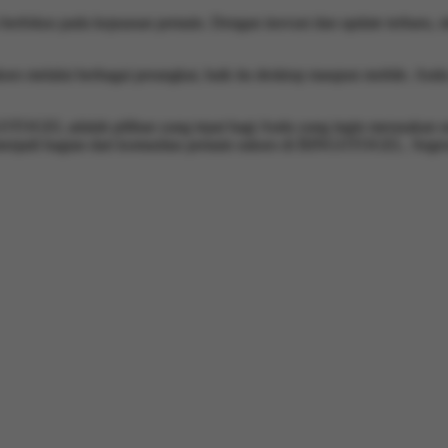
fokus pada kepuasan pemain. Dengan inovasi dan update terbaru, si
melalui berbagai perangkat, baik itu desktop maupun mobile. Anda d
GEL adalah pilihan yang tepat bagi Anda yang ingin merasakan sens
enjadi bagian dari komunitas pemain sukses di BINGOTOGEL. Segera d