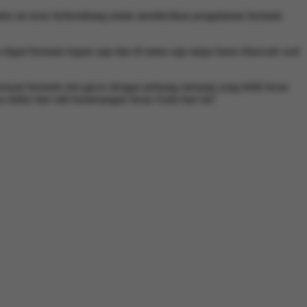
tus ini terus berkembang untuk memberikan pengalaman bermain
apat bermain kapan saja dan di mana saja tanpa harus khawatir soal
asi bermain slot gacor dengan peluang menang yang lebih besar
aftar dan raih kemenangan besar Anda hari ini!