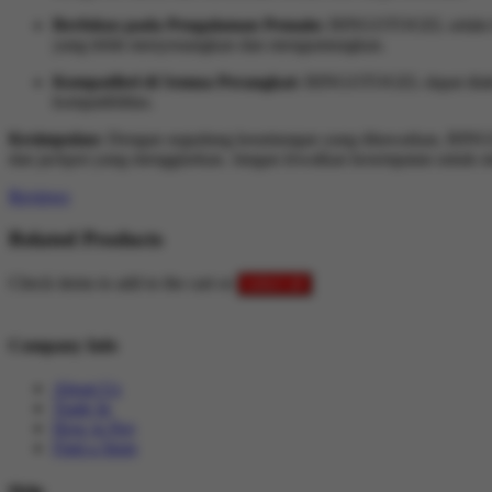
Berfokus pada Pengalaman Pemain:
BINGOTOGEL selalu ber
yang lebih menyenangkan dan menguntungkan.
Kompatibel di Semua Perangkat:
BINGOTOGEL dapat diakses 
kompatibilitas.
Kesimpulan:
Dengan segudang keuntungan yang ditawarkan, BINGOTO
dan jackpot yang menggiurkan. Jangan lewatkan kesempatan untuk m
Reviews
Related Products
Check items to add to the cart or
select all
Company Info
About Us
Trade In
How to Pay
Find a Store
Help