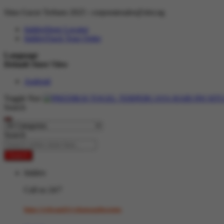
Situs Gacor Terbaru 2025 :
corporatesales@slot.ng
hidden
Store Locator
hidden
Track Your Order
Language
Default Store View
Android
Toggle Nav
Search
Search
Search
hidden
Call us 24/7
https://rebrand.ly/whatsappbosstoto