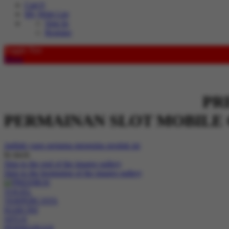
Cart
0
My Wish List
Sign In
Register
Toggle Nav
Menu
BINGOTOGEL
SITUS GA
SLOT GACOR HARI INI
PR
PERMAINAN SLOT MOBILE
Jadilah yang pertama mengulas produk ini
In stock
Skip to the end of the images gallery
Skip to the beginning of the images gallery