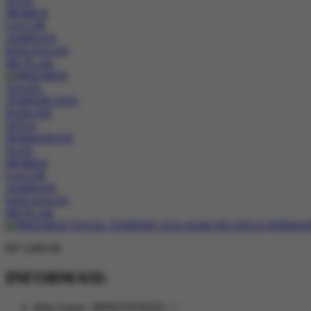
RP 1,000.00
INFORMASI:
Situs Gacor : BINGOTOGEL ✅