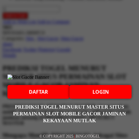
Add to Cart
Add to Wish List
Add to Compare
SKU
90NX04S1-M00FC0
Categories:
Slot
,
Slot Gacor
,
Situs Gacor
share
Facebook
Twitter
Pinterest
Google
Details
PREDIKSI TOGEL MENURUT
MASTER SITUS PERMAINAN SLOT
MOBILE GACOR JAMINAN
DAFTAR
LOGIN
KEKAYAAN MUTLAK
PREDIKSI TOGEL MENURUT MASTER slot permainan
PREDIKSI TOGEL MENURUT MASTER SITUS
mobile untuk hp android dan ios hari ini, aplikasi slot terbaik
PERMAINAN SLOT MOBILE GACOR JAMINAN
jaminan menang di PREDIKSI TOGEL MENURUT
KEKAYAAN MUTLAK
MASTER
Mengapa Memilih BINGOTOGEL Sebagai Situs
© COPYRIGHT 2025
|
BINGOTOGEL