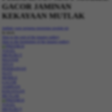
GACOR JAMINAN
KEKAYAAN MUTLAK
Jadilah yang pertama mengulas produk ini
In stock
Skip to the end of the images gallery
Skip to the beginning of the images gallery