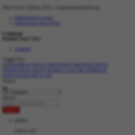
Situs Gacor Terbaru 2025 :
corporatesales@slot.ng
hidden
Store Locator
hidden
Track Your Order
Language
Default Store View
Android
Toggle Nav
Search
Search
Search
hidden
Call us 24/7