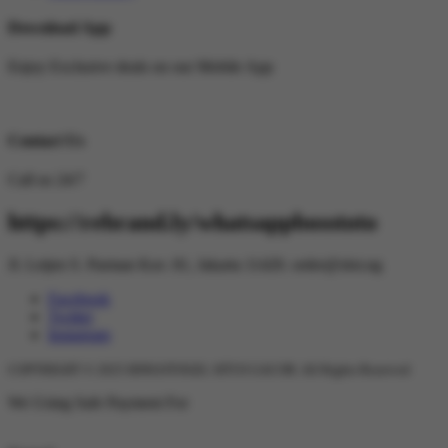
Download App
Enjoy Exclusive deals on our Mobile App
Contact Us
Call us 24/7
https://rebrand.ly/whatsappbosstoto
Jl. Letjen S. Parman Kav. 81, Jakarta 11420.
order@slot.ng
Facebook
Twitter
Instagram
COPYRIGHT © 2025 BINGOTOGEL SITUS GACOR. All Rights Reserved
We Using Safe Payment For