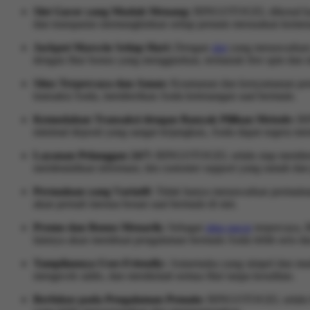
Slot Gacor yang Mudah Menang:
BINGOTOGEL dikenal kar
dan transparan memungkinkan setiap pemain merasakan kemen
Jackpot Maxwin Setiap Hari:
Dengan
slot
yang menawarkan 
dengan fitur bonus yang menggiurkan, termasuk free spin dan 
Situs Terpercaya dan Aman:
Keamanan dan kenyamanan pemai
transaksi Anda, memberikan Anda ketenangan saat bermain.
Kemudahan Transaksi dengan Banyak Pilihan Metode:
BI
minimal deposit yang sangat terjangkau, Anda dapat segera mem
Layanan Pelanggan 24/7:
BINGOTOGEL selalu siap memberika
membutuhkan informasi, tim customer support yang ramah dan
Permainan yang Variatif:
Tidak hanya menawarkan permainan
akan pernah merasa bosan saat bermain di sini.
Promo dan Bonus Menarik:
Sebagai
situs gacor
terpercaya,
lainnya akan membuat pengalaman bermain Anda lebih seru d
Tampilannya User-Friendly:
Antarmuka yang simpel dan mud
mengecek saldo, dan menikmati semua fitur tanpa kesulitan.
Berfokus pada Pengalaman Pemain:
BINGOTOGEL selalu ber