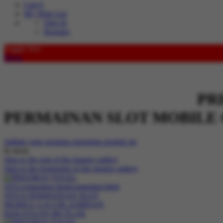
Cart
0
My Wish List
Sign In
Register
Toggle Nav
Menu
BINGOTOGEL
SITUS GA
SLOT GACOR HARI INI
PRE
PERMAINAN SLOT MOBILE
Jadilah yang pertama mengulas produk ini
In stock
Skip to the end of the images gallery
Skip to the beginning of the images gallery