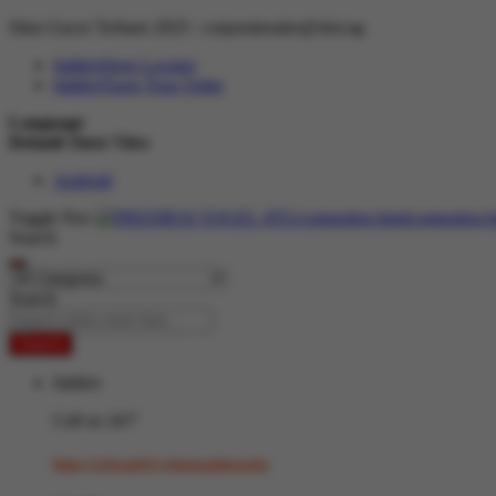
Situs Gacor Terbaru 2025 :
corporatesales@slot.ng
hidden
Store Locator
hidden
Track Your Order
Language
Default Store View
Android
Toggle Nav
Search
Search
Search
hidden
Call us 24/7
https://rebrand.ly/whatsappbosstoto