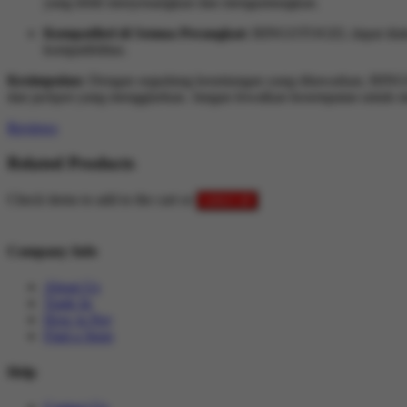
yang lebih menyenangkan dan menguntungkan.
Kompatibel di Semua Perangkat:
BINGOTOGEL dapat diakses 
kompatibilitas.
Kesimpulan:
Dengan segudang keuntungan yang ditawarkan, BINGOTO
dan jackpot yang menggiurkan. Jangan lewatkan kesempatan untuk m
Reviews
Related Products
Check items to add to the cart or
select all
Company Info
About Us
Trade In
How to Pay
Find a Store
Help