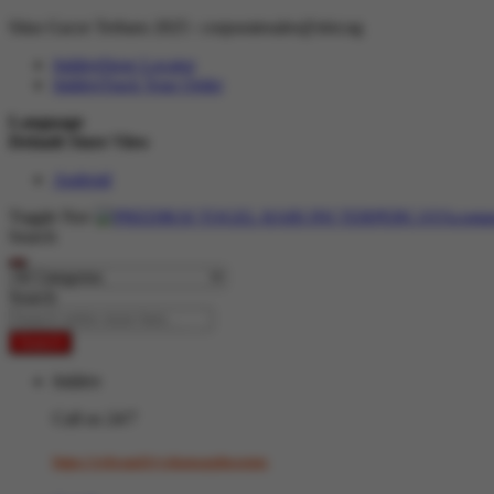
Situs Gacor Terbaru 2025 :
corporatesales@slot.ng
hidden
Store Locator
hidden
Track Your Order
Language
Default Store View
Android
Toggle Nav
Search
Search
Search
hidden
Call us 24/7
https://rebrand.ly/whatsappbosstoto