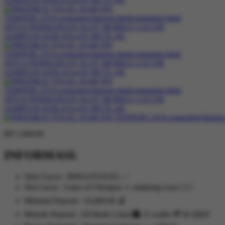
RP 1,000.00
INFORMASI:
Situs Gacor : BINGOTOGEL ✅
Slot Gacor : Gates of Olympus ⚡, mahjong ways 2 🀄
Minimal Deposit : 10,000.00 💰
Metode Deposit : All Bank Lokal 🏧, E-wallet 💳 & QRIS