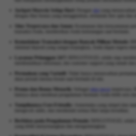
Jackpot Maxwin Setiap Hari:
Dengan
slot
yang menawarkan 
dengan fitur bonus yang menggiurkan, termasuk free spin dan 
Situs Terpercaya dan Aman:
Keamanan dan kenyamanan pemai
transaksi Anda, memberikan Anda ketenangan saat bermain.
Kemudahan Transaksi dengan Banyak Pilihan Metode:
BI
minimal deposit yang sangat terjangkau, Anda dapat segera mem
Layanan Pelanggan 24/7:
BINGOTOGEL selalu siap memberika
membutuhkan informasi, tim customer support yang ramah dan
Permainan yang Variatif:
Tidak hanya menawarkan permainan
akan pernah merasa bosan saat bermain di sini.
Promo dan Bonus Menarik:
Sebagai
situs gacor
terpercaya,
lainnya akan membuat pengalaman bermain Anda lebih seru d
Tampilannya User-Friendly:
Antarmuka yang simpel dan mud
mengecek saldo, dan menikmati semua fitur tanpa kesulitan.
Berfokus pada Pengalaman Pemain:
BINGOTOGEL selalu ber
yang lebih menyenangkan dan menguntungkan.