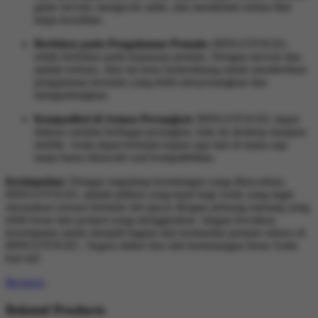
game favorit, mengecek saldo, dan menikmati semua fitur
tanpa kesulitan.
Berfokus pada Pengalaman Pemain:
BINGOTOGEL
selalu berfokus pada kepuasan pemain. Dengan inovasi dan
update terbaru, situs ini terus berkembang untuk memberikan
pengalaman bermain yang lebih menyenangkan dan
menguntungkan.
Kompatibel di Semua Perangkat:
BINGOTOGEL dapat
diakses melalui berbagai perangkat, baik itu desktop maupun
mobile. Anda dapat bermain kapan saja dan di mana saja
tanpa harus khawatir soal kompatibilitas.
Kesimpulan:
Dengan segudang keuntungan yang ditawarkan,
BINGOTOGEL adalah pilihan yang tepat bagi Anda yang ingin
merasakan sensasi bermain slot gacor dengan peluang menang yang
lebih besar dan jackpot yang menggiurkan. Jangan lewatkan
kesempatan untuk menjadi bagian dari komunitas pemain sukses di
BINGOTOGEL. Segera daftar dan raih kemenangan besar Anda
hari ini!
Reviews
Related Products