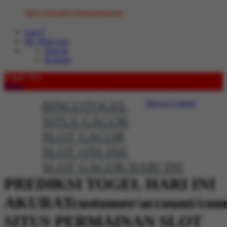
https://rebrand.ly/whatsappbosstoto
Cart
0
My Wish List
Sign In
Register
Toggle Nav
Menu
BINGOTOGEL
Skip to Content
SITUS GACOR
SLOT GACOR
SLOT ONLINE
SLOT GACOR HARI INI
PREDIKSI TOGEL HARI INI
AKURATcustomer/account/com
SITUS PERMAINAN SLOT