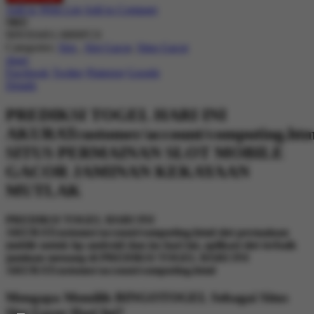
Add to Wish List
Add to Compare
SKU
90NX04S1-M00FC0
Categories:
Slot
,
Slot Gacor
,
Situs Gacor
share
Facebook
Twitter
Pinterest
Google
Details
PREDIKSI TOGEL HARI INI
AKURATcustomer/account/computing.htm
SITUS PERMAINAN SLOT MOBILE
GACOR JAMINAN KEKAYAAN
MUTLAK
PREDIKSI TOGEL HARI INI
AKURATcustomer/account/computing.html slot permainan
mobile untuk hp android dan ios hari ini, aplikasi slot terbaik
jaminan menang di PREDIKSI TOGEL HARI INI
AKURATcustomer/account/computing.html
Mengapa Memilih BINGOTOGEL Sebagai Situs
Slot Gacor Hari Ini?