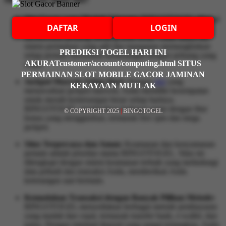
Slot Gacor yang Mudah Menang:
BINGOTOGEL dikenal
DAFTAR
LOGIN
karena menyediakan berbagai pilihan
slot gacor
yang
memberikan peluang menang lebih besar. Tidak hanya itu,
sistem permainan yang adil dan transparan memungkinkan
PREDIKSI TOGEL HARI INI
setiap pemain merasakan kemenangan dengan peluang yang
AKURATcustomer/account/computing.html SITUS
wajar.
PERMAINAN SLOT MOBILE GACOR JAMINAN
Jackpot Maxwin Setiap Hari:
Dengan
slot
yang
KEKAYAAN MUTLAK
menawarkan jackpot maxwin, Anda memiliki kesempatan
untuk meraih kemenangan besar setiap harinya.
BINGOTOGEL memberikan berbagai game dengan fitur
© COPYRIGHT 2025
|
BINGOTOGEL
bonus yang menggiurkan, termasuk free spin dan mega
jackpot.
Situs Terpercaya dan Aman:
Keamanan dan kenyamanan
pemain adalah prioritas utama BINGOTOGEL. Situs ini
dilengkapi dengan sistem keamanan terbaik yang melindungi
data pribadi dan transaksi Anda, memberikan Anda
ketenangan saat bermain.
Kemudahan Transaksi dengan Banyak Pilihan Metode:
BINGOTOGEL menyediakan berbagai metode pembayaran
yang mudah dan cepat, termasuk transfer bank, e-wallet, dan
pulsa. Dengan minimal deposit yang sangat terjangkau, Anda