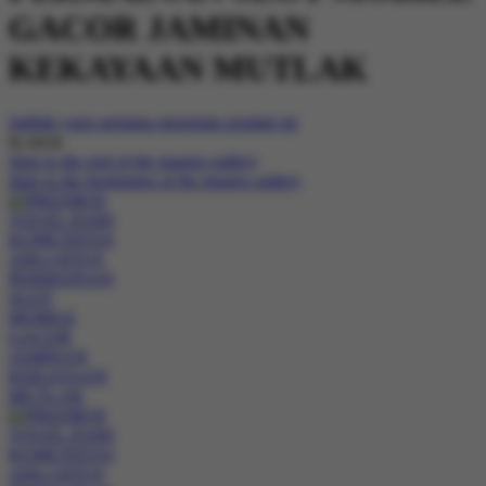
GACOR JAMINAN
KEKAYAAN MUTLAK
Jadilah yang pertama mengulas produk ini
In stock
Skip to the end of the images gallery
Skip to the beginning of the images gallery