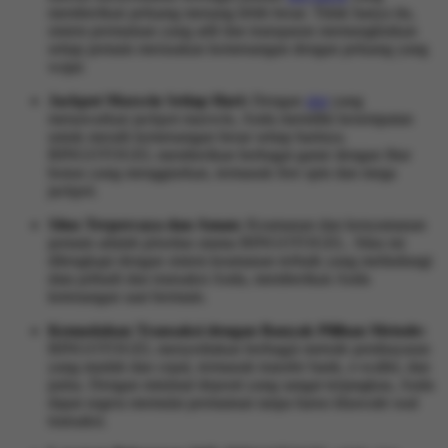
memberikan peluang menang lebih besar. Tidak hanya itu,
sistem permainan yang adil dan transparan memungkinkan
setiap pemain merasakan kemenangan dengan peluang yang
wajar.
Jackpot Maxwin Setiap Hari:
Dengan
slot
yang
menawarkan jackpot maxwin, Anda memiliki kesempatan
untuk meraih kemenangan besar setiap harinya.
BINGOTOGEL memberikan berbagai game dengan fitur
bonus yang menggiurkan, termasuk free spin dan mega
jackpot.
Situs Terpercaya dan Aman:
Keamanan dan kenyamanan
pemain adalah prioritas utama BINGOTOGEL. Situs ini
dilengkapi dengan sistem keamanan terbaik yang melindungi
data pribadi dan transaksi Anda, memberikan Anda
ketenangan saat bermain.
Kemudahan Transaksi dengan Banyak Pilihan Metode:
BINGOTOGEL menyediakan berbagai metode pembayaran
yang mudah dan cepat, termasuk transfer bank, e-wallet, dan
pulsa. Dengan minimal deposit yang sangat terjangkau, Anda
dapat segera memulai permainan tanpa harus khawatir soal
transaksi.