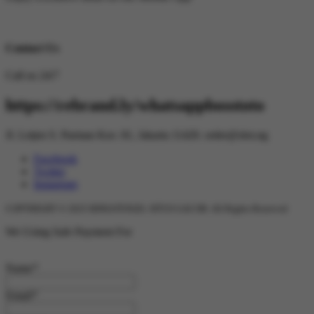
Contact Us
Call us 24/7
https://rebrand.ly/whatsappbosstoto
Jl. Letjen S. Parman Kav. 81, Jakarta 11420.
order@slot.ng
Facebook
Twitter
Instagram
COPYRIGHT © 2025 BINGOTOGEL SITUS GACOR. All Rights Reserved
We Using Safe Payment For
Name
*
Email
*