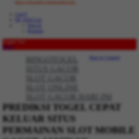
https://rebrand.ly/whatsappbosstoto
Cart
0
My Wish List
Sign In
Register
Toggle Nav
Menu
BINGOTOGEL
Skip to Content
SITUS GACOR
SLOT GACOR
SLOT ONLINE
SLOT GACOR HARI INI
PREDIKSI TOGEL CEPAT
KELUAR SITUS
PERMAINAN SLOT MOBILE