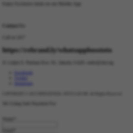
Enjoy Exclusive deals on our Mobile App
Contact Us
Call us 24/7
https://rebrand.ly/whatsappbosstoto
Jl. Letjen S. Parman Kav. 81, Jakarta 11420.
order@slot.ng
Facebook
Twitter
Instagram
COPYRIGHT © 2025 BINGOTOGEL SITUS GACOR. All Rights Reserved
We Using Safe Payment For
Name
*
Email
*