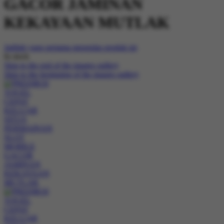
GACOR JAMINAN
KEKAYAAN MUTLAK
Jadilah yang pertama mengulas produk ini
In stock
Skip to the end of the images gallery
Skip to the beginning of the images gallery