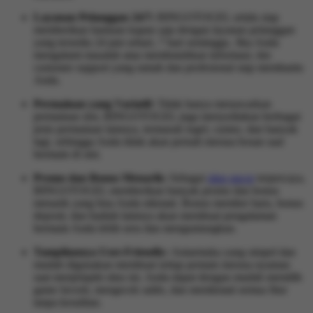
Layanan Pelanggan 24/7:
BINGOTOGEL selalu siap
memberikan bantuan kapan saja dengan layanan pelanggan
yang tersedia 24 jam sehari, 7 hari seminggu. Jika Anda
mengalami masalah atau membutuhkan informasi, tim
customer support yang ramah dan profesional siap membantu
Anda.
Permainan yang Variatif:
Tidak hanya menawarkan
permainan slot, BINGOTOGEL juga menyediakan berbagai
jenis permainan lainnya, termasuk togel, casino, dan banyak
lagi, sehingga Anda tidak akan pernah merasa bosan saat
bermain di sini.
Promo dan Bonus Menarik:
Sebagai
situs gacor
terpercaya,
BINGOTOGEL memberikan banyak promo dan bonus
menarik yang bisa Anda nikmati. Bonus member baru, bonus
deposit, dan hadiah lainnya akan membuat pengalaman
bermain Anda lebih seru dan menguntungkan.
Tampilannya User-Friendly:
Antarmuka yang simpel dan
mudah digunakan membuat setiap pemain merasa nyaman
saat menjelajahi situs ini. Anda dapat dengan mudah memilih
game favorit, mengecek saldo, dan menikmati semua fitur
tanpa kesulitan.