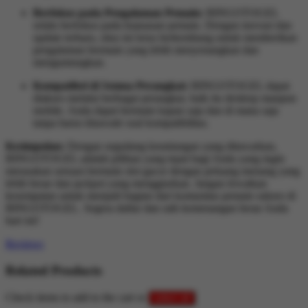
Berfokus pada Pengalaman Pemain:
BINGOTOGEL
selalu berfokus pada kepuasan pemain. Dengan inovasi dan
update terbaru, situs ini terus berkembang untuk memberikan
pengalaman bermain yang lebih menyenangkan dan
menguntungkan.
Kompatibel di Semua Perangkat:
BINGOTOGEL dapat
diakses melalui berbagai perangkat, baik itu desktop maupun
mobile. Anda dapat bermain kapan saja dan di mana saja
tanpa harus khawatir soal kompatibilitas.
Kesimpulan:
Dengan segudang keuntungan yang ditawarkan,
BINGOTOGEL adalah pilihan yang tepat bagi Anda yang ingin
merasakan sensasi bermain slot gacor dengan peluang menang yang
lebih besar dan jackpot yang menggiurkan. Jangan lewatkan
kesempatan untuk menjadi bagian dari komunitas pemain sukses di
BINGOTOGEL. Segera daftar dan raih kemenangan besar Anda
hari ini!
Reviews
Related Products
Check items to add to the cart or
select all