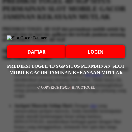
PREDIKSI TOGEL 4D SGP SITUS
PERMAINAN SLOT MOBILE GACOR
JAMINAN KEKAYAAN MUTLAK
PREDIKSI TOGEL 4D SGP slot permainan mobile untuk hp
android dan ios hari ini, aplikasi slot terbaik jaminan menang
di PREDIKSI TOGEL 4D SGP
Mengapa Memilih BINGOTOGEL Sebagai Situs
DAFTAR
LOGIN
Slot Gacor Hari Ini?
PREDIKSI TOGEL 4D SGP SITUS PERMAINAN SLOT
Slot Gacor yang Mudah Menang:
BINGOTOGEL dikenal
MOBILE GACOR JAMINAN KEKAYAAN MUTLAK
karena menyediakan berbagai pilihan
slot gacor
yang
memberikan peluang menang lebih besar. Tidak hanya itu,
sistem permainan yang adil dan transparan memungkinkan
© COPYRIGHT 2025
|
BINGOTOGEL
setiap pemain merasakan kemenangan dengan peluang yang
wajar.
Jackpot Maxwin Setiap Hari:
Dengan
slot
yang
menawarkan jackpot maxwin, Anda memiliki kesempatan
untuk meraih kemenangan besar setiap harinya.
BINGOTOGEL memberikan berbagai game dengan fitur
bonus yang menggiurkan, termasuk free spin dan mega