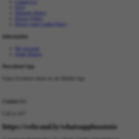
Contact Us
FAQ
Warranty Policy
Privacy Policy
Privacy and Cookie Policy
Information
My Account
Order History
Download App
Enjoy Exclusive deals on our Mobile App
Contact Us
Call us 24/7
https://rebrand.ly/whatsappbosstoto