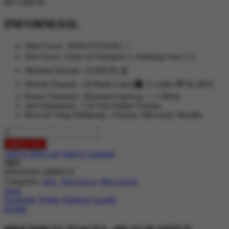
RP 1,000.00
INFORMASI:
Situs Gacor : BINGOTOGEL ✅
Slot Gacor : Gates of Olympus ⚡, mahjong ways 2 🀄
Minimal Deposit : 10,000.00 💰
Metode Deposit : All Bank Lokal 🏧, E-wallet 💳 & QRIS
Proses Transaksi : Payment Gateway +- 1 Menit
Jam Oprasional : 7/24 Jam Online Nontop
Browser Yang Didukung : Chrome, Microsoft, Mozilla
Add to Cart
Add to Wish List
Add to Compare
SKU
90NX04S1-M00FC0
Categories:
Slot
,
Slot Gacor
,
Situs Gacor
share
Facebook
Twitter
Pinterest
Google
Details