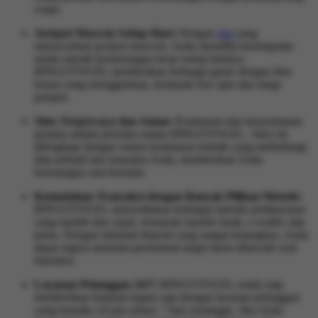
wajar.
Jackpot Maxwin Setiap Hari:
Dengan
slot
yang
menawarkan jackpot maxwin, Anda memiliki kesempatan
untuk meraih kemenangan besar setiap harinya.
BINGOTOGEL memberikan berbagai game dengan fitur
bonus yang menggiurkan, termasuk free spin dan mega
jackpot.
Situs Terpercaya dan Aman:
Keamanan dan kenyamanan
pemain adalah prioritas utama BINGOTOGEL. Situs ini
dilengkapi dengan sistem keamanan terbaik yang melindungi
data pribadi dan transaksi Anda, memberikan Anda
ketenangan saat bermain.
Kemudahan Transaksi dengan Banyak Pilihan Metode:
BINGOTOGEL menyediakan berbagai metode pembayaran
yang mudah dan cepat, termasuk transfer bank, e-wallet, dan
pulsa. Dengan minimal deposit yang sangat terjangkau, Anda
dapat segera memulai permainan tanpa harus khawatir soal
transaksi.
Layanan Pelanggan 24/7:
BINGOTOGEL selalu siap
memberikan bantuan kapan saja dengan layanan pelanggan
yang tersedia 24 jam sehari, 7 hari seminggu. Jika Anda