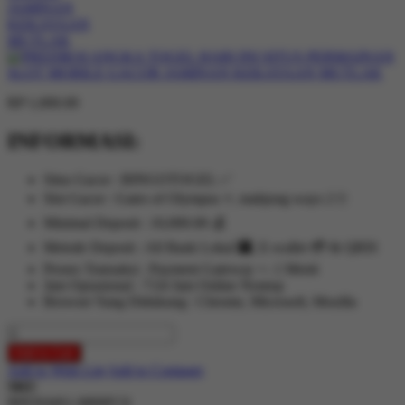
RP 1,000.00
INFORMASI:
Situs Gacor : BINGOTOGEL ✅
Slot Gacor : Gates of Olympus ⚡, mahjong ways 2 🀄
Minimal Deposit : 10,000.00 💰
Metode Deposit : All Bank Lokal 🏧, E-wallet 💳 & QRIS
Proses Transaksi : Payment Gateway +- 1 Menit
Jam Oprasional : 7/24 Jam Online Nontop
Browser Yang Didukung : Chrome, Microsoft, Mozilla
Add to Cart
Add to Wish List
Add to Compare
SKU
90NX04S1-M00FC0