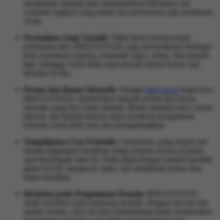
mengalami masalah atau membutuhkan informasi, tim
customer support yang ramah dan profesional siap membantu
Anda.
Permainan yang Variatif:
Tidak hanya menawarkan
permainan slot, BINGOTOGEL juga menyediakan berbagai
jenis permainan lainnya, termasuk togel, casino, dan banyak
lagi, sehingga Anda tidak akan pernah merasa bosan saat
bermain di sini.
Promo dan Bonus Menarik:
Sebagai
situs gacor
terpercaya,
BINGOTOGEL memberikan banyak promo dan bonus
menarik yang bisa Anda nikmati. Bonus member baru, bonus
deposit, dan hadiah lainnya akan membuat pengalaman
bermain Anda lebih seru dan menguntungkan.
Tampilannya User-Friendly:
Antarmuka yang simpel dan
mudah digunakan membuat setiap pemain merasa nyaman
saat menjelajahi situs ini. Anda dapat dengan mudah memilih
game favorit, mengecek saldo, dan menikmati semua fitur
tanpa kesulitan.
Berfokus pada Pengalaman Pemain:
BINGOTOGEL
selalu berfokus pada kepuasan pemain. Dengan inovasi dan
update terbaru, situs ini terus berkembang untuk memberikan