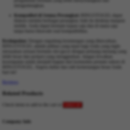
pengalaman bermain yang lebih menyenangkan dan
menguntungkan.
Kompatibel di Semua Perangkat:
BINGOTOGEL dapat
diakses melalui berbagai perangkat, baik itu desktop maupun
mobile. Anda dapat bermain kapan saja dan di mana saja
tanpa harus khawatir soal kompatibilitas.
Kesimpulan:
Dengan segudang keuntungan yang ditawarkan,
BINGOTOGEL adalah pilihan yang tepat bagi Anda yang ingin
merasakan sensasi bermain slot gacor dengan peluang menang yang
lebih besar dan jackpot yang menggiurkan. Jangan lewatkan
kesempatan untuk menjadi bagian dari komunitas pemain sukses di
BINGOTOGEL. Segera daftar dan raih kemenangan besar Anda
hari ini!
Reviews
Related Products
Check items to add to the cart or
select all
Company Info