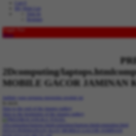
Cart
0
My Wish List
Sign In
Register
Toggle Nav
Menu
BINGOTOGEL
SITUS GA
SLOT GACOR HARI INI
PR
2Dcomputing/laptops.htmlcom
MOBILE GACOR JAMINAN 
Jadilah yang pertama mengulas produk ini
In stock
Skip to the end of the images gallery
Skip to the beginning of the images gallery