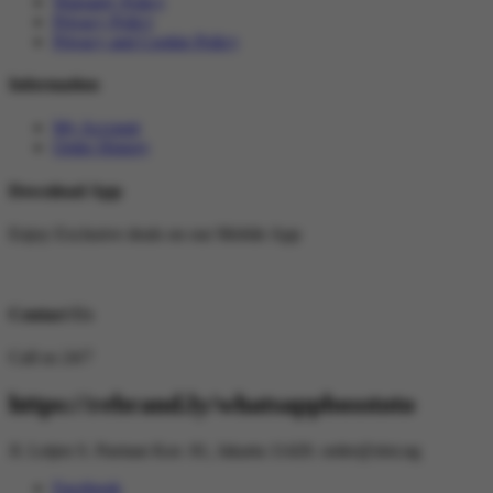
Warranty Policy
Privacy Policy
Privacy and Cookie Policy
Information
My Account
Order History
Download App
Enjoy Exclusive deals on our Mobile App
Contact Us
Call us 24/7
https://rebrand.ly/whatsappbosstoto
Jl. Letjen S. Parman Kav. 81, Jakarta 11420.
order@slot.ng
Facebook