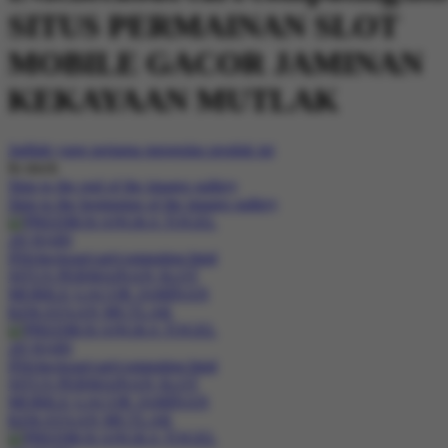
SITUS PERMAINAN SLOT
MOBILE GACOR JAMINAN
KEKAYAAN MUTLAK
Jadilah yang pertama mengulas produk ini
In stock
Skip to the end of the images gallery
Skip to the beginning of the images gallery