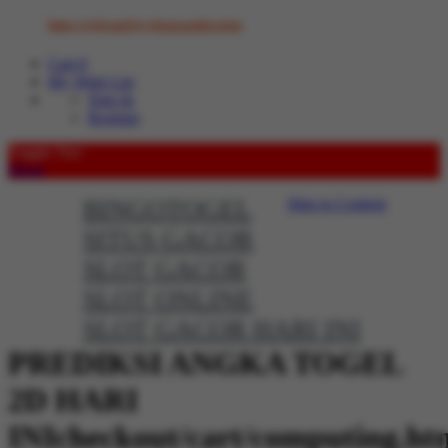
https://rebrand.ly/whatsappbosstoto
Cart
0
My Wish List
Sign In
Register
Toggle Nav
Menu
BINGOTOGEL
Skip to Content
SITUS GACOR
SLOT GACOR
SLOT ONLINE
SLOT GACOR HARI INI
PREDIKSI ANGKA TOGEL
2D HARI
INIcheckout/cart/computing.ht