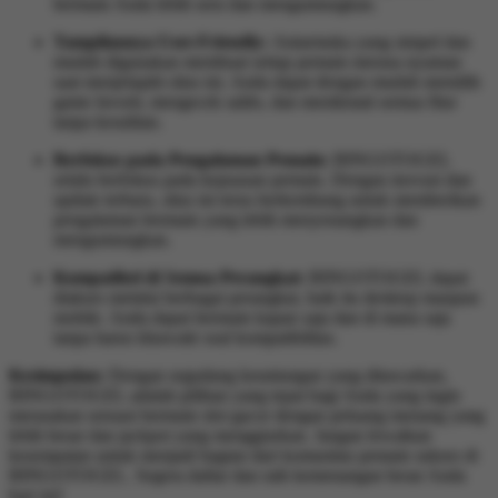
bermain Anda lebih seru dan menguntungkan.
Tampilannya User-Friendly:
Antarmuka yang simpel dan
mudah digunakan membuat setiap pemain merasa nyaman
saat menjelajahi situs ini. Anda dapat dengan mudah memilih
game favorit, mengecek saldo, dan menikmati semua fitur
tanpa kesulitan.
Berfokus pada Pengalaman Pemain:
BINGOTOGEL
selalu berfokus pada kepuasan pemain. Dengan inovasi dan
update terbaru, situs ini terus berkembang untuk memberikan
pengalaman bermain yang lebih menyenangkan dan
menguntungkan.
Kompatibel di Semua Perangkat:
BINGOTOGEL dapat
diakses melalui berbagai perangkat, baik itu desktop maupun
mobile. Anda dapat bermain kapan saja dan di mana saja
tanpa harus khawatir soal kompatibilitas.
Kesimpulan:
Dengan segudang keuntungan yang ditawarkan,
BINGOTOGEL adalah pilihan yang tepat bagi Anda yang ingin
merasakan sensasi bermain slot gacor dengan peluang menang yang
lebih besar dan jackpot yang menggiurkan. Jangan lewatkan
kesempatan untuk menjadi bagian dari komunitas pemain sukses di
BINGOTOGEL. Segera daftar dan raih kemenangan besar Anda
hari ini!