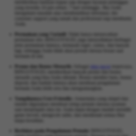
memberikan bantuan kapan saja dengan layanan pelanggan
yang tersedia 24 jam sehari, 7 hari seminggu. Jika Anda
mengalami masalah atau membutuhkan informasi, tim
customer support yang ramah dan profesional siap membantu
Anda.
Permainan yang Variatif:
Tidak hanya menawarkan
permainan slot, BINGOTOGEL juga menyediakan berbagai
jenis permainan lainnya, termasuk togel, casino, dan banyak
lagi, sehingga Anda tidak akan pernah merasa bosan saat
bermain di sini.
Promo dan Bonus Menarik:
Sebagai
situs gacor
terpercaya,
BINGOTOGEL memberikan banyak promo dan bonus
menarik yang bisa Anda nikmati. Bonus member baru, bonus
deposit, dan hadiah lainnya akan membuat pengalaman
bermain Anda lebih seru dan menguntungkan.
Tampilannya User-Friendly:
Antarmuka yang simpel dan
mudah digunakan membuat setiap pemain merasa nyaman
saat menjelajahi situs ini. Anda dapat dengan mudah memilih
game favorit, mengecek saldo, dan menikmati semua fitur
tanpa kesulitan.
Berfokus pada Pengalaman Pemain:
BINGOTOGEL