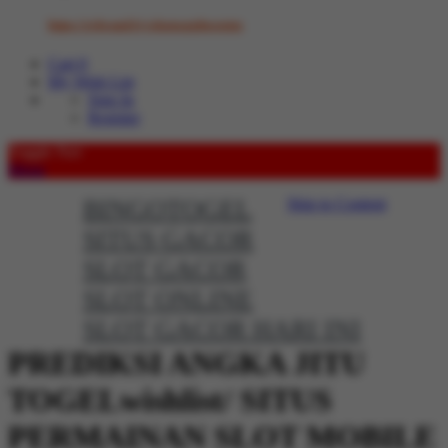
https://rebrand.ly/whatsappbosstoto
Cart
0
My Wish List
Sign In
Register
Toggle Nav
Menu
BINGOTOGEL
Skip to Content
SITUS GACOR
SLOT GACOR
SLOT ONLINE
SLOT GACOR HARI INI
PREDIKSI ANGKA JITU
TOGELwishlist/ SITUS
PERMAINAN SLOT MOBILE