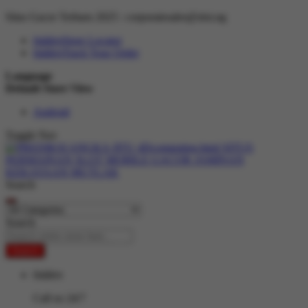
Situs Gacor Terbaru 2025 :
corporatesales@slot.ng
hidden
Store Locator
hidden
Track Your Order
Language
Default Store View
Android
Toggle Nav
Search
Search
Search
hidden
Call us 24/7