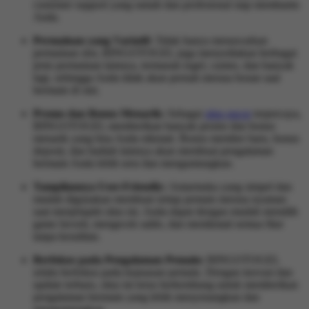
customer support yang ramah dan profesional siap membantu
Anda.
Permainan yang Variatif:
Tidak hanya menawarkan
permainan slot, BINGOTOGEL juga menyediakan berbagai
jenis permainan lainnya, termasuk togel, casino, dan banyak
lagi, sehingga Anda tidak akan pernah merasa bosan saat
bermain di sini.
Promo dan Bonus Menarik:
Sebagai
situs gacor
terpercaya,
BINGOTOGEL memberikan banyak promo dan bonus
menarik yang bisa Anda nikmati. Bonus member baru, bonus
deposit, dan hadiah lainnya akan membuat pengalaman
bermain Anda lebih seru dan menguntungkan.
Tampilannya User-Friendly:
Antarmuka yang simpel dan
mudah digunakan membuat setiap pemain merasa nyaman
saat menjelajahi situs ini. Anda dapat dengan mudah memilih
game favorit, mengecek saldo, dan menikmati semua fitur
tanpa kesulitan.
Berfokus pada Pengalaman Pemain:
BINGOTOGEL
selalu berfokus pada kepuasan pemain. Dengan inovasi dan
update terbaru, situs ini terus berkembang untuk memberikan
pengalaman bermain yang lebih menyenangkan dan