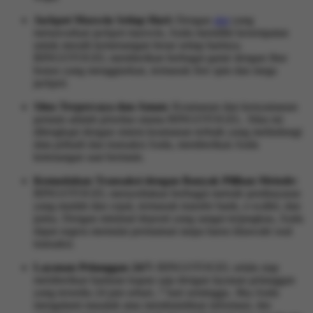
Jackpot Maxwin Setiap Hari:
Dengan
slot
yang
menawarkan jackpot maxwin, Anda memiliki kesempatan
untuk meraih kemenangan besar setiap harinya.
BINGOTOGEL memberikan berbagai game dengan fitur
bonus yang menggiurkan, termasuk free spin dan mega
jackpot.
Situs Terpercaya dan Aman:
Keamanan dan kenyamanan
pemain adalah prioritas utama BINGOTOGEL. Situs ini
dilengkapi dengan sistem keamanan terbaik yang melindungi
data pribadi dan transaksi Anda, memberikan Anda
ketenangan saat bermain.
Kemudahan Transaksi dengan Banyak Pilihan Metode:
BINGOTOGEL menyediakan berbagai metode pembayaran
yang mudah dan cepat, termasuk transfer bank, e-wallet, dan
pulsa. Dengan minimal deposit yang sangat terjangkau, Anda
dapat segera memulai permainan tanpa harus khawatir soal
transaksi.
Layanan Pelanggan 24/7:
BINGOTOGEL selalu siap
memberikan bantuan kapan saja dengan layanan pelanggan
yang tersedia 24 jam sehari, 7 hari seminggu. Jika Anda
mengalami masalah atau membutuhkan informasi, tim