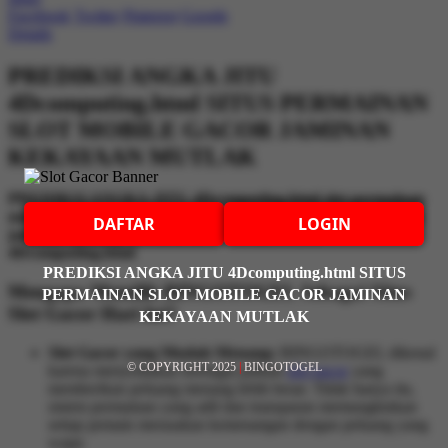
Facebook
Twitter
Pinterest
Google
Details
PREDIKSI ANGKA JITU
4Dcomputing.html SITUS PERMAINAN
SLOT MOBILE GACOR JAMINAN
KEKAYAAN MUTLAK
PREDIKSI ANGKA JITU 4Dcomputing.html slot permainan
mobile untuk hp android dan ios hari ini, aplikasi slot terbaik
DAFTAR
LOGIN
jaminan menang di PREDIKSI ANGKA JITU
4Dcomputing.html
PREDIKSI ANGKA JITU 4Dcomputing.html SITUS
Mengapa Memilih BINGOTOGEL Sebagai Situs
PERMAINAN SLOT MOBILE GACOR JAMINAN
Slot Gacor Hari Ini?
KEKAYAAN MUTLAK
Slot Gacor yang Mudah Menang:
BINGOTOGEL dikenal
© COPYRIGHT 2025
|
BINGOTOGEL
karena menyediakan berbagai pilihan
slot gacor
yang
memberikan peluang menang lebih besar. Tidak hanya itu,
sistem permainan yang adil dan transparan memungkinkan
setiap pemain merasakan kemenangan dengan peluang yang
wajar.