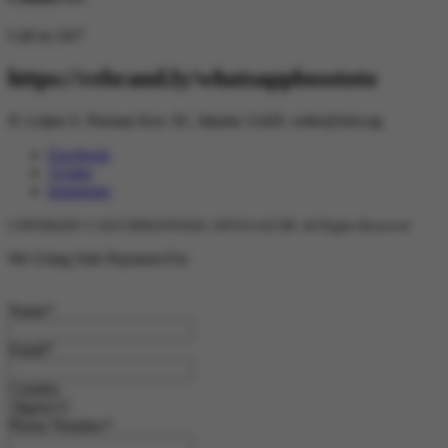
Call us 24/7
https://rebrand.ly/whatsappbosstoto
Jl. Letjen S. Parman Kav. 81, Jakarta 11420.
order@slot.ng
Facebook
Twitter
Instagram
COPYRIGHT © 2025 BINGOTOGEL SITUS GACOR. All Rights Reserved
We Using Safe Payment For
Name
*
Email
*
Country
Phone Number
*