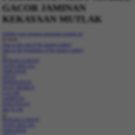
GACOR JAMINAN
KEKAYAAN MUTLAK
Jadilah yang pertama mengulas produk ini
In stock
Skip to the end of the images gallery
Skip to the beginning of the images gallery