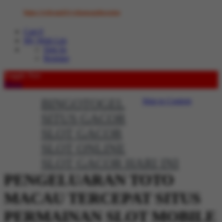
https://rebrand.ly/whatsappbosstoto
Cart
0
My Wish List
Sign In
Register
Toggle Nav
Menu
BINGOTOGEL
Skip to Content
SITUS GACOR
SLOT GACOR
SLOT ONLINE
SLOT GACOR HARI INI
PENGELUARAN TOTO
MACAU TERCEPAT SITUS
PERMAINAN SLOT MOBILE