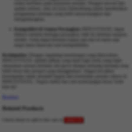
selalu berfokus pada kepuasan pemain. Dengan inovasi dan
update terbaru, situs ini terus berkembang untuk memberikan
pengalaman bermain yang lebih menyenangkan dan
menguntungkan.
Kompatibel di Semua Perangkat:
BINGOTOGEL dapat
diakses melalui berbagai perangkat, baik itu desktop maupun
mobile. Anda dapat bermain kapan saja dan di mana saja
tanpa harus khawatir soal kompatibilitas.
Kesimpulan:
Dengan segudang keuntungan yang ditawarkan,
BINGOTOGEL adalah pilihan yang tepat bagi Anda yang ingin
merasakan sensasi bermain slot gacor dengan peluang menang yang
lebih besar dan jackpot yang menggiurkan. Jangan lewatkan
kesempatan untuk menjadi bagian dari komunitas pemain sukses di
BINGOTOGEL. Segera daftar dan raih kemenangan besar Anda
hari ini!
Reviews
Related Products
Check items to add to the cart or
select all