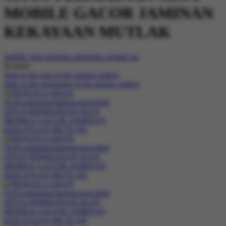
MOBILE GACOR JAMINAN
KEKAYAAN MUTLAK
Jadilah yang pertama mengulas produk ini
In stock
Skip to the end of the images gallery
Skip to the beginning of the images gallery