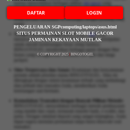
karena menyediakan berbagai pilihan
slot gacor
yang
memberikan peluang menang lebih besar. Tidak hanya itu,
DAFTAR
LOGIN
sistem permainan yang adil dan transparan memungkinkan
setiap pemain merasakan kemenangan dengan peluang yang
wajar.
PENGELUARAN SGPcomputing/laptops/asus.html
SITUS PERMAINAN SLOT MOBILE GACOR
Jackpot Maxwin Setiap Hari:
Dengan
slot
yang
menawarkan jackpot maxwin, Anda memiliki kesempatan
JAMINAN KEKAYAAN MUTLAK
untuk meraih kemenangan besar setiap harinya.
BINGOTOGEL memberikan berbagai game dengan fitur
© COPYRIGHT 2025
|
BINGOTOGEL
bonus yang menggiurkan, termasuk free spin dan mega
jackpot.
Situs Terpercaya dan Aman:
Keamanan dan kenyamanan
pemain adalah prioritas utama BINGOTOGEL. Situs ini
dilengkapi dengan sistem keamanan terbaik yang melindungi
data pribadi dan transaksi Anda, memberikan Anda
ketenangan saat bermain.
Kemudahan Transaksi dengan Banyak Pilihan Metode:
BINGOTOGEL menyediakan berbagai metode pembayaran
yang mudah dan cepat, termasuk transfer bank, e-wallet, dan
pulsa. Dengan minimal deposit yang sangat terjangkau, Anda
dapat segera memulai permainan tanpa harus khawatir soal
transaksi.