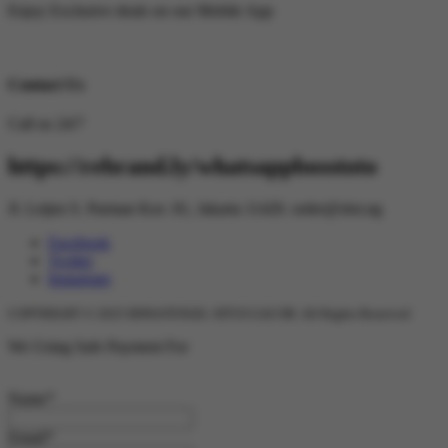
Enjoy Exclusive deals on our Mobile App
Contact Us
Call us 24/7
https://rebrand.ly/whatsappbosstoto
Jl. Letjen S. Parman Kav. 81, Jakarta 11420.
order@slot.ng
Facebook
Twitter
Instagram
COPYRIGHT © 2025 BINGOTOGEL SITUS GACOR. All Rights Reserved
We Using Safe Payment For
Name
*
Email
*