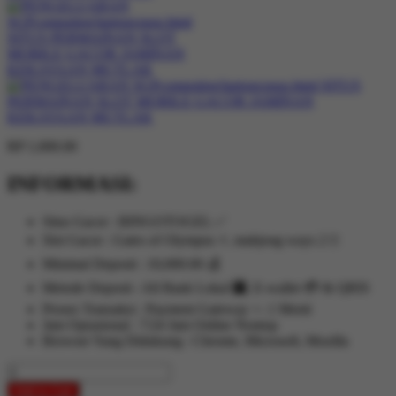
RP 1,000.00
INFORMASI:
Situs Gacor : BINGOTOGEL ✅
Slot Gacor : Gates of Olympus ⚡, mahjong ways 2 🀄
Minimal Deposit : 10,000.00 💰
Metode Deposit : All Bank Lokal 🏧, E-wallet 💳 & QRIS
Proses Transaksi : Payment Gateway +- 1 Menit
Jam Oprasional : 7/24 Jam Online Nontop
Browser Yang Didukung : Chrome, Microsoft, Mozilla
Add to Cart