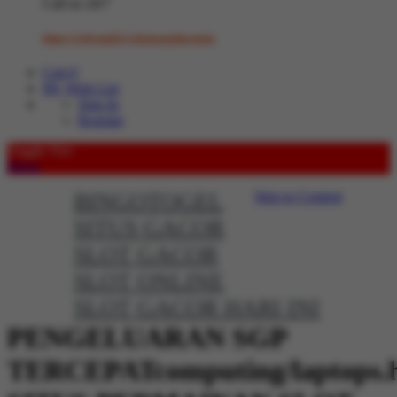
Call us 24/7
https://rebrand.ly/whatsappbosstoto
Cart
0
My Wish List
Sign In
Register
Toggle Nav
Menu
BINGOTOGEL
Skip to Content
SITUS GACOR
SLOT GACOR
SLOT ONLINE
SLOT GACOR HARI INI
PENGELUARAN SGP
TERCEPATcomputing/laptops.h