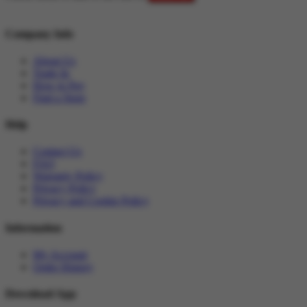
Company Info
About Us
Trade In
How to Pay
Find a Store
Help
Contact Us
FAQ
Warranty Policy
Privacy Policy
Privacy and Cookie Policy
Information
My Account
Order History
Download App