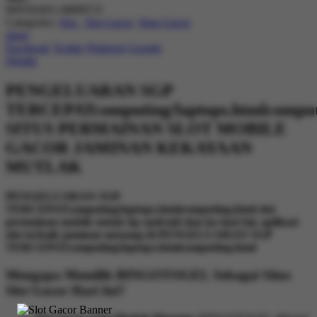
90NX04S1-M00FC0
Categories:
Slot
,
Slot Gacor
,
Situs Gacor
share
Facebook
Twitter
Pinterest
Google
Details
PENGELUARAN SGP
TERCEPATcomputing/laptops.htmlcomput
SITUS PERMAINAN SLOT MOBILE
GACOR JAMINAN KEKAYAAN
MUTLAK
PENGELUARAN SGP
TERCEPATcomputing/laptops.htmlcomputing.html slot
permainan mobile untuk hp android dan ios hari ini, aplikasi
slot terbaik jaminan menang di PENGELUARAN SGP
TERCEPATcomputing/laptops.htmlcomputing.html
Mengapa Memilih BINGOTOGEL Sebagai Situs
Slot Gacor Hari Ini?