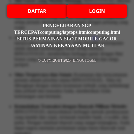
Slot Gacor yang Mudah Menang:
BINGOTOGEL dikenal
karena menyediakan berbagai pilihan
slot gacor
yang
DAFTAR
LOGIN
memberikan peluang menang lebih besar. Tidak hanya itu,
sistem permainan yang adil dan transparan memungkinkan
setiap pemain merasakan kemenangan dengan peluang yang
PENGELUARAN SGP
wajar.
TERCEPATcomputing/laptops.htmlcomputing.html
Jackpot Maxwin Setiap Hari:
Dengan
slot
yang
SITUS PERMAINAN SLOT MOBILE GACOR
menawarkan jackpot maxwin, Anda memiliki kesempatan
JAMINAN KEKAYAAN MUTLAK
untuk meraih kemenangan besar setiap harinya.
BINGOTOGEL memberikan berbagai game dengan fitur
bonus yang menggiurkan, termasuk free spin dan mega
© COPYRIGHT 2025
|
BINGOTOGEL
jackpot.
Situs Terpercaya dan Aman:
Keamanan dan kenyamanan
pemain adalah prioritas utama BINGOTOGEL. Situs ini
dilengkapi dengan sistem keamanan terbaik yang melindungi
data pribadi dan transaksi Anda, memberikan Anda
ketenangan saat bermain.
Kemudahan Transaksi dengan Banyak Pilihan Metode:
BINGOTOGEL menyediakan berbagai metode pembayaran
yang mudah dan cepat, termasuk transfer bank, e-wallet, dan
pulsa. Dengan minimal deposit yang sangat terjangkau, Anda
dapat segera memulai permainan tanpa harus khawatir soal
transaksi.