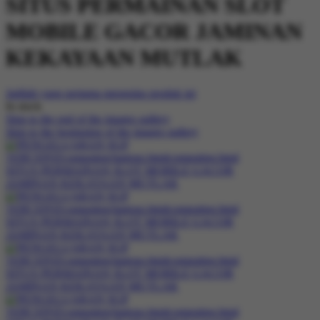
SITUS PERMAINAN SLOT
MOBILE GACOR JAMINAN
KEKAYAAN MUTLAK
Jadilah yang pertama mengulas produk ini
In stock
Skip to the end of the images gallery
Skip to the beginning of the images gallery