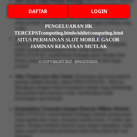
Slot Gacor yang Mudah Menang:
BINGOTOGEL dikenal
karena menyediakan berbagai pilihan
slot gacor
yang
DAFTAR
LOGIN
memberikan peluang menang lebih besar. Tidak hanya itu,
sistem permainan yang adil dan transparan memungkinkan
setiap pemain merasakan kemenangan dengan peluang yang
PENGELUARAN HK
wajar.
TERCEPATcomputing.htmlwishlist/computing.html
Jackpot Maxwin Setiap Hari:
Dengan
slot
yang
SITUS PERMAINAN SLOT MOBILE GACOR
menawarkan jackpot maxwin, Anda memiliki kesempatan
JAMINAN KEKAYAAN MUTLAK
untuk meraih kemenangan besar setiap harinya.
BINGOTOGEL memberikan berbagai game dengan fitur
bonus yang menggiurkan, termasuk free spin dan mega
© COPYRIGHT 2025
|
BINGOTOGEL
jackpot.
Situs Terpercaya dan Aman:
Keamanan dan kenyamanan
pemain adalah prioritas utama BINGOTOGEL. Situs ini
dilengkapi dengan sistem keamanan terbaik yang melindungi
data pribadi dan transaksi Anda, memberikan Anda
ketenangan saat bermain.
Kemudahan Transaksi dengan Banyak Pilihan Metode:
BINGOTOGEL menyediakan berbagai metode pembayaran
yang mudah dan cepat, termasuk transfer bank, e-wallet, dan
pulsa. Dengan minimal deposit yang sangat terjangkau, Anda
dapat segera memulai permainan tanpa harus khawatir soal
transaksi.