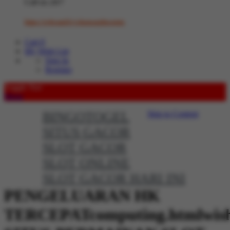
Call us 24/7
https://rebrand.ly/whatsappbosstoto
Cart
0
My Wish List
Sign In
Register
Toggle Nav
Menu
BINGOTOGEL
Skip to Content
SITUS GACOR
SLOT GACOR
SLOT ONLINE
SLOT GACOR HARI INI
PENGELUARAN HK
TERCEPATcomputing.htmlwishl