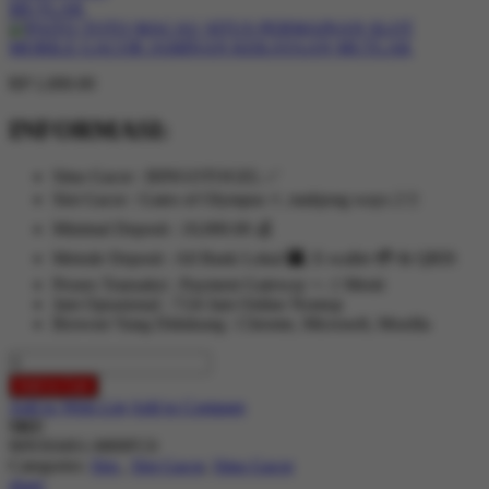
RP 1,000.00
INFORMASI:
Situs Gacor : BINGOTOGEL ✅
Slot Gacor : Gates of Olympus ⚡, mahjong ways 2 🀄
Minimal Deposit : 10,000.00 💰
Metode Deposit : All Bank Lokal 🏧, E-wallet 💳 & QRIS
Proses Transaksi : Payment Gateway +- 1 Menit
Jam Oprasional : 7/24 Jam Online Nontop
Browser Yang Didukung : Chrome, Microsoft, Mozilla
Add to Cart
Add to Wish List
Add to Compare
SKU
90NX04S1-M00FC0
Categories:
Slot
,
Slot Gacor
,
Situs Gacor
share