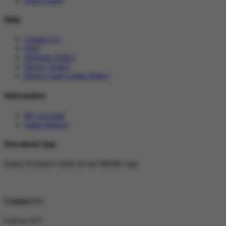
Help
Contact Us
FAQ
Warranty Policy
Privacy Policy
Privacy and Cookie Policy
Information
My Account
Order History
Download App
Enjoy Exclusive deals on our Mobile App
Contact Us
Call us 24/7