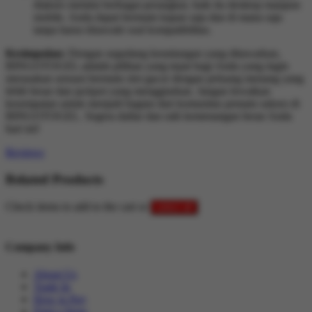
diakses melalui berbagai perangkat, baik itu desktop maupun
mobile. Anda dapat bermain kapan saja dan di mana saja
tanpa harus khawatir soal kompatibilitas.
Kesimpulan:
Dengan segudang keuntungan yang ditawarkan,
BINGOTOGEL adalah pilihan yang tepat bagi Anda yang ingin
merasakan sensasi bermain slot gacor dengan peluang menang yang
lebih besar dan jackpot yang menggiurkan. Jangan lewatkan
kesempatan untuk menjadi bagian dari komunitas pemain sukses di
BINGOTOGEL. Segera daftar dan raih kemenangan besar Anda
hari ini!
Reviews
Related Products
Check items to add to the cart or
select all
Company Info
About Us
Trade In
How to Pay
Find a Store