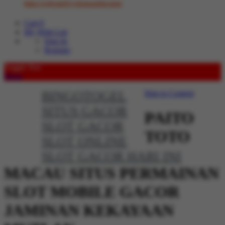
https://rebrand.ly/whatsappbosstoto
Cart
0
My Wish List
Sign In
Register
Toggle Nav
Menu
BINGOTOGEL
Skip to Content
SITUS GACOR
PAITO
SLOT GACOR
TOTO
SLOT ONLINE
SLOT GACOR HARI INI
MACAU SITUS PERMAINAN
SLOT MOBILE GACOR
JAMINAN KEKAYAAN