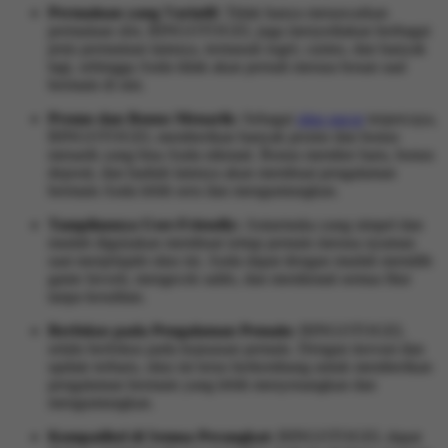
Permainan yang Variatif:
Tidak hanya menawarkan
permainan slot, BINGOTOGEL juga menyediakan berbagai
jenis permainan lainnya, termasuk togel, casino, dan banyak
lagi, sehingga Anda tidak akan pernah merasa bosan saat
bermain di sini.
Promo dan Bonus Menarik:
Sebagai
situs gacor
terpercaya,
BINGOTOGEL memberikan banyak promo dan bonus
menarik yang bisa Anda nikmati. Bonus member baru, bonus
deposit, dan hadiah lainnya akan membuat pengalaman
bermain Anda lebih seru dan menguntungkan.
Tampilannya User-Friendly:
Antarmuka yang simpel dan
mudah digunakan membuat setiap pemain merasa nyaman
saat menjelajahi situs ini. Anda dapat dengan mudah memilih
game favorit, mengecek saldo, dan menikmati semua fitur
tanpa kesulitan.
Berfokus pada Pengalaman Pemain:
BINGOTOGEL
selalu berfokus pada kepuasan pemain. Dengan inovasi dan
update terbaru, situs ini terus berkembang untuk memberikan
pengalaman bermain yang lebih menyenangkan dan
menguntungkan.
Kompatibel di Semua Perangkat:
BINGOTOGEL dapat