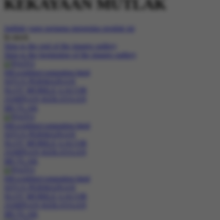
KEKAYAAN MUTLAK
Jadilah yang pertama mengulas produk ini
In stock
Skip to the end of the images gallery
Skip to the beginning of the images gallery