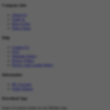
Company Info
About Us
Trade In
How to Pay
Find a Store
Help
Contact Us
FAQ
Warranty Policy
Privacy Policy
Privacy and Cookie Policy
Information
My Account
Order History
Download App
Enjoy Exclusive deals on our Mobile App