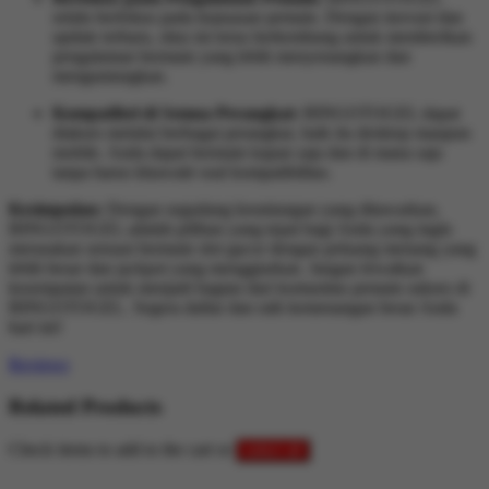
selalu berfokus pada kepuasan pemain. Dengan inovasi dan
update terbaru, situs ini terus berkembang untuk memberikan
pengalaman bermain yang lebih menyenangkan dan
menguntungkan.
Kompatibel di Semua Perangkat:
BINGOTOGEL dapat
diakses melalui berbagai perangkat, baik itu desktop maupun
mobile. Anda dapat bermain kapan saja dan di mana saja
tanpa harus khawatir soal kompatibilitas.
Kesimpulan:
Dengan segudang keuntungan yang ditawarkan,
BINGOTOGEL adalah pilihan yang tepat bagi Anda yang ingin
merasakan sensasi bermain slot gacor dengan peluang menang yang
lebih besar dan jackpot yang menggiurkan. Jangan lewatkan
kesempatan untuk menjadi bagian dari komunitas pemain sukses di
BINGOTOGEL. Segera daftar dan raih kemenangan besar Anda
hari ini!
Reviews
Related Products
Check items to add to the cart or
select all