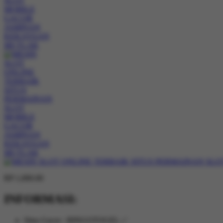
RP 1,000.00
INFORMASI:
Situs Gacor : BINGOTOGEL ✅