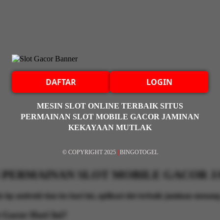
DAFTAR
LOGIN
MESIN SLOT ONLINE TERBAIK SITUS
PERMAINAN SLOT MOBILE GACOR JAMINAN
KEKAYAAN MUTLAK
© COPYRIGHT 2025
|
BINGOTOGEL
US PERMAINAN SLOT MOBILE GACOR
 android dan ios hari ini, aplikasi slot terbaik jaminan 
Gacor Hari Ini?