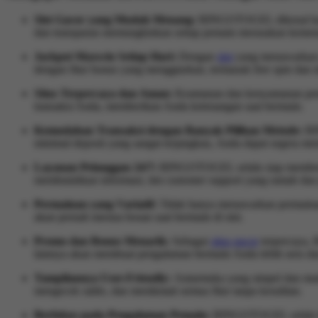
Slot Gacor yang Mudah Menang:
BINGOTOGEL dikenal kar
dan transparan memungkinkan setiap pemain merasakan kemen
Jackpot Maxwin Setiap Hari:
Dengan
slot
yang menawarkan 
dengan fitur bonus yang menggiurkan, termasuk free spin dan 
Situs Terpercaya dan Aman:
Keamanan dan kenyamanan pemai
transaksi Anda, memberikan Anda ketenangan saat bermain.
Kemudahan Transaksi dengan Banyak Pilihan Metode:
BI
minimal deposit yang sangat terjangkau, Anda dapat segera mem
Layanan Pelanggan 24/7:
BINGOTOGEL selalu siap memberika
membutuhkan informasi, tim customer support yang ramah dan
Permainan yang Variatif:
Tidak hanya menawarkan permainan
akan pernah merasa bosan saat bermain di sini.
Promo dan Bonus Menarik:
Sebagai
situs gacor
terpercaya,
lainnya akan membuat pengalaman bermain Anda lebih seru d
Tampilannya User-Friendly:
Antarmuka yang simpel dan mud
mengecek saldo, dan menikmati semua fitur tanpa kesulitan.
Berfokus pada Pengalaman Pemain:
BINGOTOGEL selalu ber