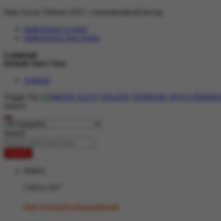
Situs Gacor Terbaru 2025 :
corporatesales@slot.ng
hidden
Store Locator
hidden
Track Your Order
Language
Default Store View
Android
Toggle Nav
Search
Search
Search
hidden
Call us 24/7
https://rebrand.ly/whatsappbosstoto