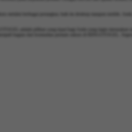
melalui berbagai perangkat, baik itu desktop maupun mobile. Anda d
GEL adalah pilihan yang tepat bagi Anda yang ingin merasakan sens
enjadi bagian dari komunitas pemain sukses di BINGOTOGEL. Segera d