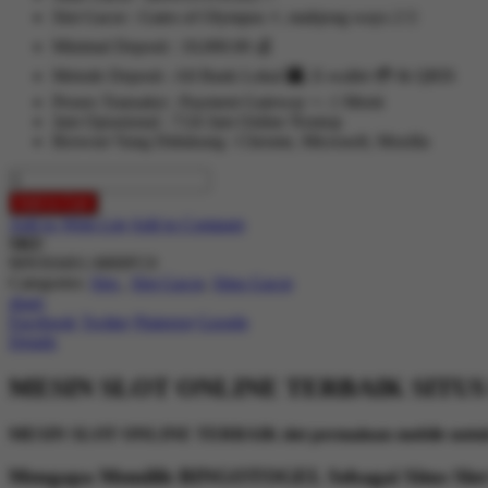
Slot Gacor : Gates of Olympus ⚡, mahjong ways 2 🀄
Minimal Deposit : 10,000.00 💰
Metode Deposit : All Bank Lokal 🏧, E-wallet 💳 & QRIS
Proses Transaksi : Payment Gateway +- 1 Menit
Jam Oprasional : 7/24 Jam Online Nontop
Browser Yang Didukung : Chrome, Microsoft, Mozilla
Add to Cart
Add to Wish List
Add to Compare
SKU
90NX04S1-M00FC0
Categories:
Slot
,
Slot Gacor
,
Situs Gacor
share
Facebook
Twitter
Pinterest
Google
Details
MESIN SLOT ONLINE TERBAIK SIT
MESIN SLOT ONLINE TERBAIK slot permainan mobile untuk hp
Mengapa Memilih BINGOTOGEL Sebagai Situs Slot 