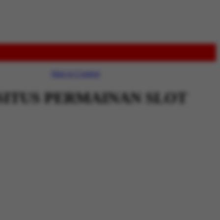
NLINE
Skip to Content
SITUS PERMAINAN SLOT