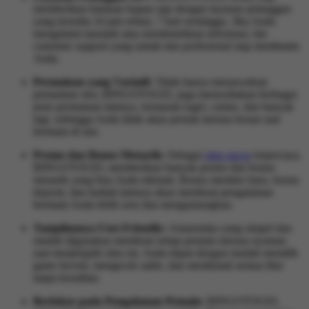
memberikan bantuan kapan saja dengan layanan pelanggan
yang tersedia 24 jam sehari, 7 hari seminggu. Jika Anda
mengalami masalah atau membutuhkan informasi, tim
customer support yang ramah dan profesional siap membantu
Anda.
Permainan yang Variatif:
Tidak hanya menawarkan
permainan slot, BINGOTOGEL juga menyediakan berbagai
jenis permainan lainnya, termasuk togel, casino, dan banyak
lagi, sehingga Anda tidak akan pernah merasa bosan saat
bermain di sini.
Promo dan Bonus Menarik:
Sebagai
situs gacor
terpercaya,
BINGOTOGEL memberikan banyak promo dan bonus
menarik yang bisa Anda nikmati. Bonus member baru, bonus
deposit, dan hadiah lainnya akan membuat pengalaman
bermain Anda lebih seru dan menguntungkan.
Tampilannya User-Friendly:
Antarmuka yang simpel dan
mudah digunakan membuat setiap pemain merasa nyaman
saat menjelajahi situs ini. Anda dapat dengan mudah memilih
game favorit, mengecek saldo, dan menikmati semua fitur
tanpa kesulitan.
Berfokus pada Pengalaman Pemain:
BINGOTOGEL