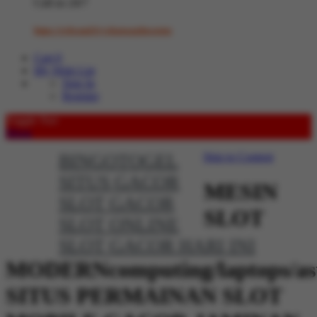
Call us 24/7
https://rebrand.ly/whatsappbosstoto
Cart
0
My Wish List
Sign In
Register
Toggle Nav
Menu
BINGOTOGEL
Skip to Content
SITUS GACOR
MESIN
SLOT GACOR
SLOT
SLOT ONLINE
SLOT GACOR HARI INI
MODERNcomputing/laptops/asu
SITUS PERMAINAN SLOT