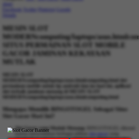
share
Facebook
Twitter
Pinterest
Google
Details
MESIN SLOT
MODERNcomputing/laptops/asus.htmlcom
SITUS PERMAINAN SLOT MOBILE
GACOR JAMINAN KEKAYAAN
MUTLAK
MESIN SLOT
MODERNcomputing/laptops/asus.htmlcomputing.html slot
permainan mobile untuk hp android dan ios hari ini, aplikasi
slot terbaik jaminan menang di MESIN SLOT
MODERNcomputing/laptops/asus.htmlcomputing.html
Mengapa Memilih BINGOTOGEL Sebagai Situs
Slot Gacor Hari Ini?
Slot Gacor yang Mudah Menang:
BINGOTOGEL dikenal
karena menyediakan berbagai pilihan
slot gacor
yang