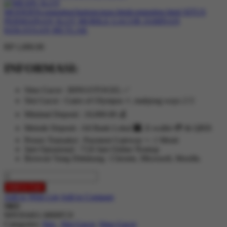
RP 1,000.00
INFORMASI:
Situs Gacor : BINGOTOGEL ✅
Slot Gacor : Gates of Olympus ⚡, mahjong ways 2 🀄
Minimal Deposit : 10,000.00 💰
Metode Deposit : All Bank Lokal 🏧, E-wallet 💳 & QRIS
Proses Transaksi : Payment Gateway +- 1 Menit
Jam Oprasional : 7/24 Jam Online Nontop
Browser Yang Didukung : Chrome, Microsoft, Mozilla
Add to Cart
Add to Wish List
Add to Compare
SKU
90NX04S1-M00FC0
Categories:
Slot
,
Slot Gacor
,
Situs Gacor