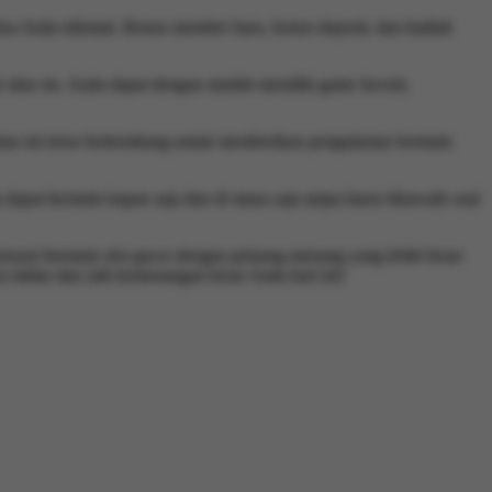
 Anda nikmati. Bonus member baru, bonus deposit, dan hadiah
situs ini. Anda dapat dengan mudah memilih game favorit,
tus ini terus berkembang untuk memberikan pengalaman bermain
apat bermain kapan saja dan di mana saja tanpa harus khawatir soal
asi bermain slot gacor dengan peluang menang yang lebih besar
aftar dan raih kemenangan besar Anda hari ini!