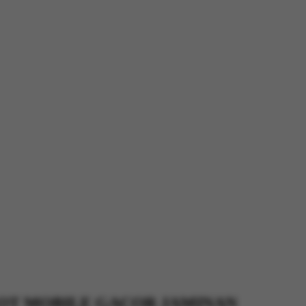
SLOT MOBILE GACOR JAMINAN