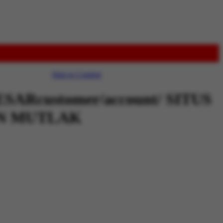
NLINE
Skip to Content
Rcustomer/account/ SITUS
N MUTLAK