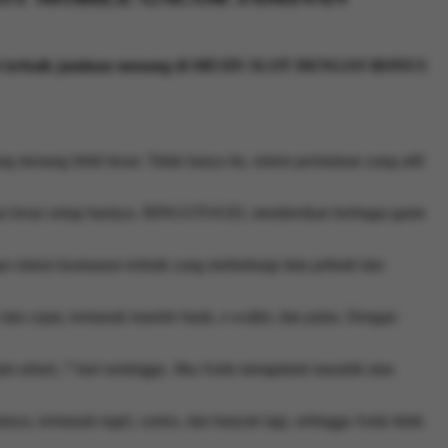
 slot terbaik jaminan menang di MESIN SLOT DENGAN BONUS
 menang lebih besar. Tidak hanya itu, sistem permainan yang adil
an besar setiap harinya. BINGOTOGEL memberikan berbagai game
sistem keamanan terbaik yang melindungi data pribadi dan
epat, termasuk transfer bank, e-wallet, dan pulsa. Dengan
 sehari, 7 hari seminggu. Jika Anda mengalami masalah atau
a, termasuk togel, casino, dan banyak lagi, sehingga Anda tidak