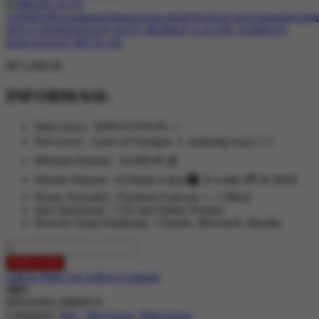
RP 1,000.00
INFORMASI:
Situs Gacor : BINGOTOGEL ✅
Slot Gacor : Gates of Olympus ⚡, mahjong ways 2 🀄
Minimal Deposit : 10,000.00 💰
Metode Deposit : All Bank Lokal 🏧, E-wallet 💳 & QRIS
Proses Transaksi : Payment Gateway +- 1 Menit
Jam Oprasional : 7/24 Jam Online Nontop
Browser Yang Didukung : Chrome, Microsoft, Mozilla
Add to Cart
Add to Wish List
Add to Compare
SKU
90NX04S1-M00FC0
Categories:
Slot
,
Slot Gacor
,
Situs Gacor