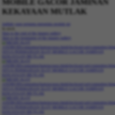
MOBILE GACOR JAMINAN
KEKAYAAN MUTLAK
Jadilah yang pertama mengulas produk ini
In stock
Skip to the end of the images gallery
Skip to the beginning of the images gallery