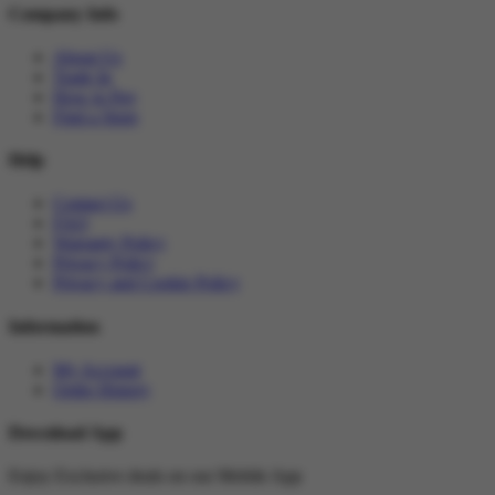
Company Info
About Us
Trade In
How to Pay
Find a Store
Help
Contact Us
FAQ
Warranty Policy
Privacy Policy
Privacy and Cookie Policy
Information
My Account
Order History
Download App
Enjoy Exclusive deals on our Mobile App