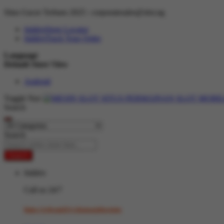
Situs Gacor Terbaru 2025 :
corporatesales@slot.ng
hidden
Store Locator
hidden
Track Your Order
Language
Default Store View
Android
Toggle Nav
Search
Search
Search
hidden
Call us 24/7
https://rebrand.ly/whatsappbosstoto