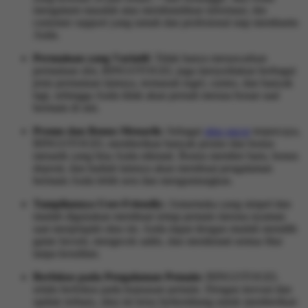
mengalami masalah atau membutuhkan informasi, tim
customer support yang ramah dan profesional siap membantu
Anda.
Permainan yang Variatif:
Tidak hanya menawarkan
permainan slot, BINGOTOGEL juga menyediakan berbagai
jenis permainan lainnya, termasuk togel, casino, dan banyak
lagi, sehingga Anda tidak akan pernah merasa bosan saat
bermain di sini.
Promo dan Bonus Menarik:
Sebagai
situs gacor
terpercaya,
BINGOTOGEL memberikan banyak promo dan bonus
menarik yang bisa Anda nikmati. Bonus member baru, bonus
deposit, dan hadiah lainnya akan membuat pengalaman
bermain Anda lebih seru dan menguntungkan.
Tampilannya User-Friendly:
Antarmuka yang simpel dan
mudah digunakan membuat setiap pemain merasa nyaman
saat menjelajahi situs ini. Anda dapat dengan mudah memilih
game favorit, mengecek saldo, dan menikmati semua fitur
tanpa kesulitan.
Berfokus pada Pengalaman Pemain:
BINGOTOGEL
selalu berfokus pada kepuasan pemain. Dengan inovasi dan
update terbaru, situs ini terus berkembang untuk memberikan