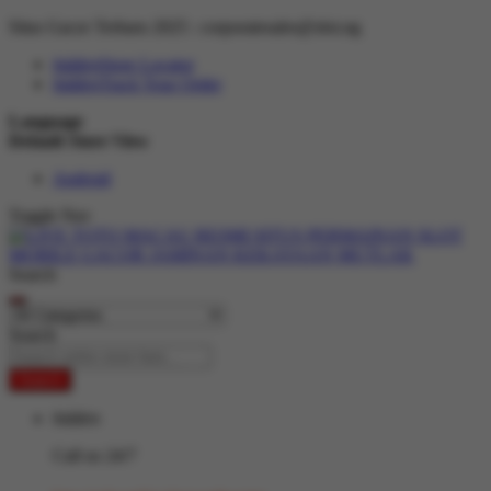
Situs Gacor Terbaru 2025 :
corporatesales@slot.ng
hidden
Store Locator
hidden
Track Your Order
Language
Default Store View
Android
Toggle Nav
Search
Search
Search
hidden
Call us 24/7