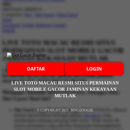
SKU
90NX04S1-M00FC0
Categories:
Slot
,
Slot Gacor
,
Situs Gacor
share
Facebook
Twitter
Pinterest
Google
Details
LIVE TOTO MACAU RESMI SITUS
PERMAINAN SLOT MOBILE GACOR
JAMINAN KEKAYAAN MUTLAK
DAFTAR
LOGIN
LIVE TOTO MACAU RESMI slot permainan mobile untuk
hp android dan ios hari ini, aplikasi slot terbaik jaminan
menang di LIVE TOTO MACAU RESMI
LIVE TOTO MACAU RESMI SITUS PERMAINAN
SLOT MOBILE GACOR JAMINAN KEKAYAAN
Mengapa Memilih BINGOTOGEL Sebagai Situs
MUTLAK
Slot Gacor Hari Ini?
Slot Gacor yang Mudah Menang:
BINGOTOGEL dikenal
© COPYRIGHT 2025
|
BINGOTOGEL
karena menyediakan berbagai pilihan
slot gacor
yang
memberikan peluang menang lebih besar. Tidak hanya itu,
sistem permainan yang adil dan transparan memungkinkan