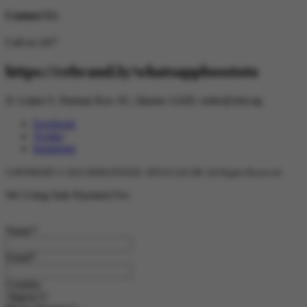
Contact Us
Call us 24/7
https://rebrand.ly/whatsappbosstoto
Jl. Letjen S. Parman Kav. 81, Jakarta 11420.
order@slot.ng
Facebook
Twitter
Instagram
COPYRIGHT © 2025 BINGOTOGEL SITUS GACOR. All Rights Reserved
We Using Safe Payment For
Name
*
Email
*
Country