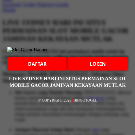
Facebook
Twitter
Pinterest
Google
Details
LIVE SYDNEY HARI INI SITUS
PERMAINAN SLOT MOBILE GACOR
JAMINAN KEKAYAAN MUTLAK
LIVE SYDNEY HARI INI slot permainan mobile untuk hp
android dan ios hari ini, aplikasi slot terbaik jaminan menang
di LIVE SYDNEY HARI INI
DAFTAR
LOGIN
Mengapa Memilih BINGOTOGEL Sebagai Situs
LIVE SYDNEY HARI INI SITUS PERMAINAN SLOT
Slot Gacor Hari Ini?
MOBILE GACOR JAMINAN KEKAYAAN MUTLAK
Slot Gacor yang Mudah Menang:
BINGOTOGEL dikenal
karena menyediakan berbagai pilihan
slot gacor
yang
© COPYRIGHT 2025
|
BINGOTOGEL
memberikan peluang menang lebih besar. Tidak hanya itu,
sistem permainan yang adil dan transparan memungkinkan
setiap pemain merasakan kemenangan dengan peluang yang
wajar.
Jackpot Maxwin Setiap Hari:
Dengan
slot
yang