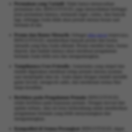
Permainan yang Variatif:
Tidak hanya menawarkan
permainan slot, BINGOTOGEL juga menyediakan berbagai
jenis permainan lainnya, termasuk togel, casino, dan banyak
lagi, sehingga Anda tidak akan pernah merasa bosan saat
bermain di sini.
Promo dan Bonus Menarik:
Sebagai
situs gacor
terpercaya,
BINGOTOGEL memberikan banyak promo dan bonus
menarik yang bisa Anda nikmati. Bonus member baru, bonus
deposit, dan hadiah lainnya akan membuat pengalaman
bermain Anda lebih seru dan menguntungkan.
Tampilannya User-Friendly:
Antarmuka yang simpel dan
mudah digunakan membuat setiap pemain merasa nyaman
saat menjelajahi situs ini. Anda dapat dengan mudah memilih
game favorit, mengecek saldo, dan menikmati semua fitur
tanpa kesulitan.
Berfokus pada Pengalaman Pemain:
BINGOTOGEL
selalu berfokus pada kepuasan pemain. Dengan inovasi dan
update terbaru, situs ini terus berkembang untuk memberikan
pengalaman bermain yang lebih menyenangkan dan
menguntungkan.
Kompatibel di Semua Perangkat:
BINGOTOGEL dapat