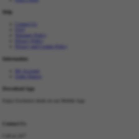
Help
Contact Us
FAQ
Warranty Policy
Privacy Policy
Privacy and Cookie Policy
Information
My Account
Order History
Download App
Enjoy Exclusive deals on our Mobile App
Contact Us
Call us 24/7