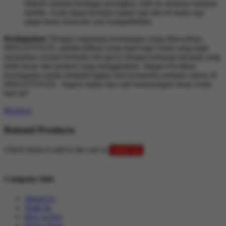
diakses melalui berbagai perangkat, baik itu desktop maupun
mobile. Anda dapat bermain kapan saja dan di mana saja
tanpa harus khawatir soal kompatibilitas.
Kesimpulan:
Dengan segudang keuntungan yang ditawarkan,
BINGOTOGEL adalah pilihan yang tepat bagi Anda yang ingin
merasakan sensasi bermain slot gacor dengan peluang menang yang
lebih besar dan jackpot yang menggiurkan. Jangan lewatkan
kesempatan untuk menjadi bagian dari komunitas pemain sukses di
BINGOTOGEL. Segera daftar dan raih kemenangan besar Anda
hari ini!
Reviews
Related Products
Check items to add to the cart or
select all
Company Info
About Us
Trade In
How to Pay
Find a Store