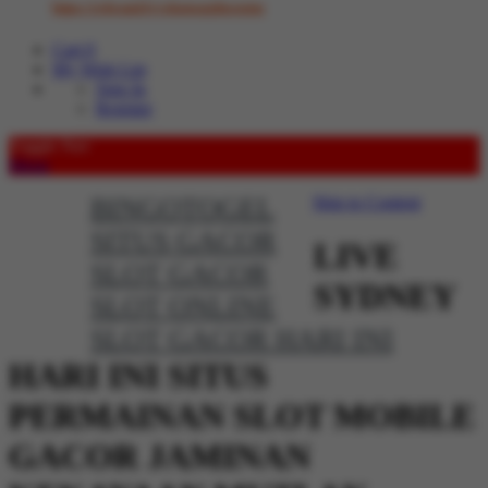
https://rebrand.ly/whatsappbosstoto
Cart
0
My Wish List
Sign In
Register
Toggle Nav
Menu
BINGOTOGEL
Skip to Content
SITUS GACOR
LIVE
SLOT GACOR
SYDNEY
SLOT ONLINE
SLOT GACOR HARI INI
HARI INI SITUS
PERMAINAN SLOT MOBILE
GACOR JAMINAN