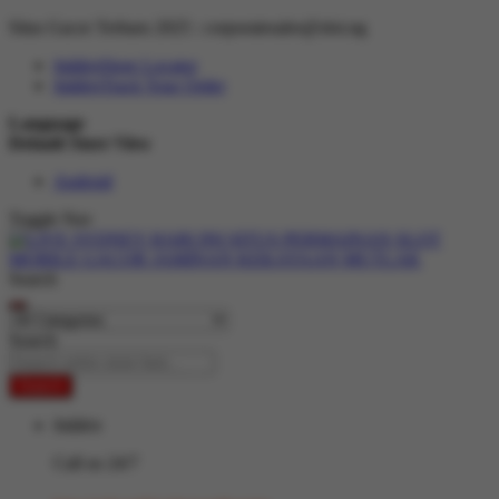
Situs Gacor Terbaru 2025 :
corporatesales@slot.ng
hidden
Store Locator
hidden
Track Your Order
Language
Default Store View
Android
Toggle Nav
Search
Search
Search
hidden
Call us 24/7