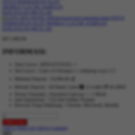
RP 1,000.00
INFORMASI:
Situs Gacor : BINGOTOGEL ✅
Slot Gacor : Gates of Olympus ⚡, mahjong ways 2 🀄
Minimal Deposit : 10,000.00 💰
Metode Deposit : All Bank Lokal 🏧, E-wallet 💳 & QRIS
Proses Transaksi : Payment Gateway +- 1 Menit
Jam Oprasional : 7/24 Jam Online Nontop
Browser Yang Didukung : Chrome, Microsoft, Mozilla
Add to Cart
Add to Wish List
Add to Compare
SKU