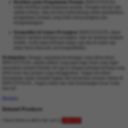
Berfokus pada Pengalaman Pemain:
BINGOTOGEL
selalu berfokus pada kepuasan pemain. Dengan inovasi dan
update terbaru, situs ini terus berkembang untuk memberikan
pengalaman bermain yang lebih menyenangkan dan
menguntungkan.
Kompatibel di Semua Perangkat:
BINGOTOGEL dapat
diakses melalui berbagai perangkat, baik itu desktop maupun
mobile. Anda dapat bermain kapan saja dan di mana saja
tanpa harus khawatir soal kompatibilitas.
Kesimpulan:
Dengan segudang keuntungan yang ditawarkan,
BINGOTOGEL adalah pilihan yang tepat bagi Anda yang ingin
merasakan sensasi bermain slot gacor dengan peluang menang yang
lebih besar dan jackpot yang menggiurkan. Jangan lewatkan
kesempatan untuk menjadi bagian dari komunitas pemain sukses di
BINGOTOGEL. Segera daftar dan raih kemenangan besar Anda
hari ini!
Reviews
Related Products
Check items to add to the cart or
select all