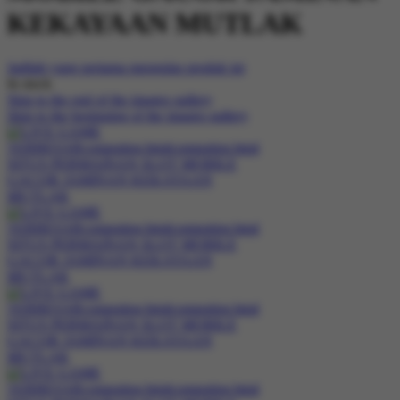
KEKAYAAN MUTLAK
Jadilah yang pertama mengulas produk ini
In stock
Skip to the end of the images gallery
Skip to the beginning of the images gallery