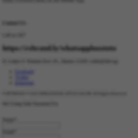
Enjoy Exclusive deals on our Mobile App
Contact Us
Call us 24/7
https://rebrand.ly/whatsappbosstoto
Jl. Letjen S. Parman Kav. 81, Jakarta 11420.
order@slot.ng
Facebook
Twitter
Instagram
COPYRIGHT © 2025 BINGOTOGEL SITUS GACOR. All Rights Reserved
We Using Safe Payment For
Name
*
Email
*