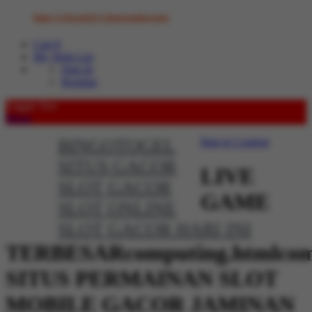
https://rebrand.ly/whatsappbosstoto
Cart
0
My Wish List
Sign In
Register
Toggle Nav
Menu
BINGOTOGEL
Skip to Content
SITUS GACOR
LIVE
SLOT GACOR
GAME
SLOT ONLINE
SLOT GACOR HARI INI
TERBESARcomputing.htmlcom
SITUS PERMAINAN SLOT
MOBILE GACOR JAMINAN