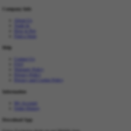
Company Info
About Us
Trade In
How to Pay
Find a Store
Help
Contact Us
FAQ
Warranty Policy
Privacy Policy
Privacy and Cookie Policy
Information
My Account
Order History
Download App