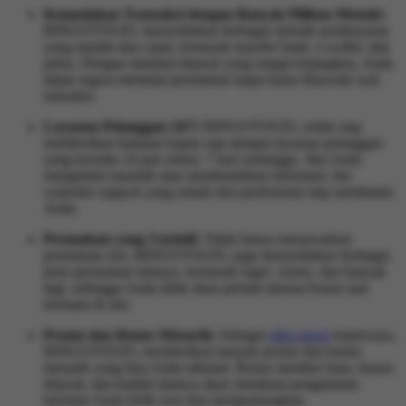
Kemudahan Transaksi dengan Banyak Pilihan Metode:
BINGOTOGEL menyediakan berbagai metode pembayaran
yang mudah dan cepat, termasuk transfer bank, e-wallet, dan
pulsa. Dengan minimal deposit yang sangat terjangkau, Anda
dapat segera memulai permainan tanpa harus khawatir soal
transaksi.
Layanan Pelanggan 24/7:
BINGOTOGEL selalu siap
memberikan bantuan kapan saja dengan layanan pelanggan
yang tersedia 24 jam sehari, 7 hari seminggu. Jika Anda
mengalami masalah atau membutuhkan informasi, tim
customer support yang ramah dan profesional siap membantu
Anda.
Permainan yang Variatif:
Tidak hanya menawarkan
permainan slot, BINGOTOGEL juga menyediakan berbagai
jenis permainan lainnya, termasuk togel, casino, dan banyak
lagi, sehingga Anda tidak akan pernah merasa bosan saat
bermain di sini.
Promo dan Bonus Menarik:
Sebagai
situs gacor
terpercaya,
BINGOTOGEL memberikan banyak promo dan bonus
menarik yang bisa Anda nikmati. Bonus member baru, bonus
deposit, dan hadiah lainnya akan membuat pengalaman
bermain Anda lebih seru dan menguntungkan.