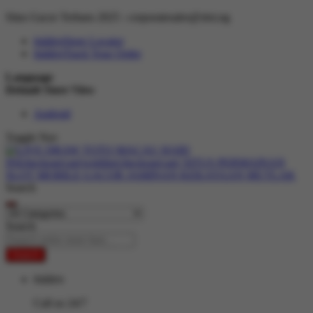
Situs Gacor Terbaru 2025 :
corporatesales@slot.ng
hidden
Store Locator
hidden
Track Your Order
Language
Default Store View
Android
Toggle Nav
Search
Search
Search
hidden
Call us 24/7