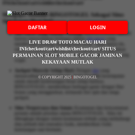
INIcheckout/cart/wishlist/checkout/cart/
Mengapa Memilih BINGOTOGEL Sebagai Situs
Slot Gacor Hari Ini?
DAFTAR
LOGIN
Slot Gacor yang Mudah Menang:
BINGOTOGEL dikenal
karena menyediakan berbagai pilihan
slot gacor
yang
LIVE DRAW TOTO MACAU HARI
memberikan peluang menang lebih besar. Tidak hanya itu,
INIcheckout/cart/wishlist/checkout/cart/ SITUS
sistem permainan yang adil dan transparan memungkinkan
setiap pemain merasakan kemenangan dengan peluang yang
PERMAINAN SLOT MOBILE GACOR JAMINAN
wajar.
KEKAYAAN MUTLAK
Jackpot Maxwin Setiap Hari:
Dengan
slot
yang
menawarkan jackpot maxwin, Anda memiliki kesempatan
© COPYRIGHT 2025
|
BINGOTOGEL
untuk meraih kemenangan besar setiap harinya.
BINGOTOGEL memberikan berbagai game dengan fitur
bonus yang menggiurkan, termasuk free spin dan mega
jackpot.
Situs Terpercaya dan Aman:
Keamanan dan kenyamanan
pemain adalah prioritas utama BINGOTOGEL. Situs ini
dilengkapi dengan sistem keamanan terbaik yang melindungi
data pribadi dan transaksi Anda, memberikan Anda
ketenangan saat bermain.