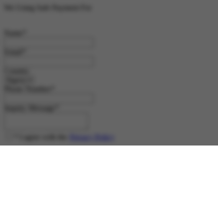
We Using Safe Payment For
Name
*
Email
*
Country
Phone Number
*
Inquiry Message
*
*
I agree with the
Privacy Policy