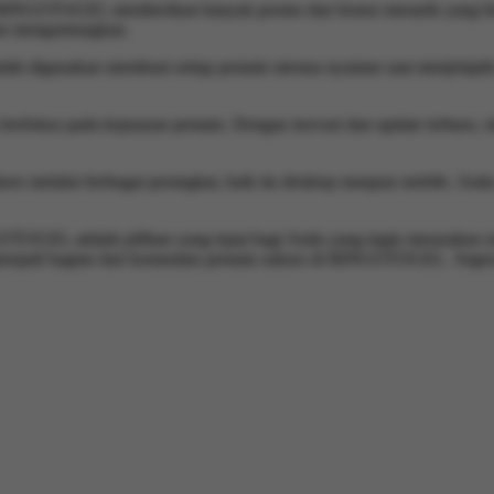
 BINGOTOGEL memberikan banyak promo dan bonus menarik yang bisa
an menguntungkan.
ah digunakan membuat setiap pemain merasa nyaman saat menjelajahi 
fokus pada kepuasan pemain. Dengan inovasi dan update terbaru, si
melalui berbagai perangkat, baik itu desktop maupun mobile. Anda d
GEL adalah pilihan yang tepat bagi Anda yang ingin merasakan sens
enjadi bagian dari komunitas pemain sukses di BINGOTOGEL. Segera d