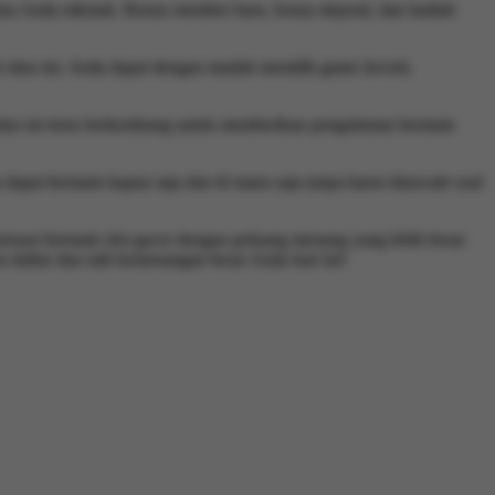
 Anda nikmati. Bonus member baru, bonus deposit, dan hadiah
situs ini. Anda dapat dengan mudah memilih game favorit,
tus ini terus berkembang untuk memberikan pengalaman bermain
apat bermain kapan saja dan di mana saja tanpa harus khawatir soal
asi bermain slot gacor dengan peluang menang yang lebih besar
aftar dan raih kemenangan besar Anda hari ini!