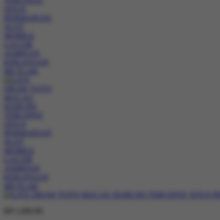
RP 1,000.00