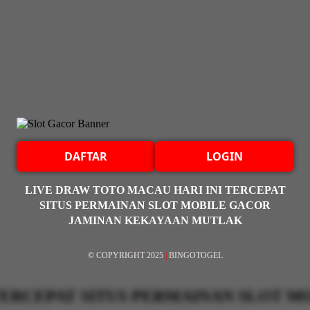
DAFTAR
LOGIN
LIVE DRAW TOTO MACAU HARI INI TERCEPAT
SITUS PERMAINAN SLOT MOBILE GACOR
JAMINAN KEKAYAAN MUTLAK
© COPYRIGHT 2025
|
BINGOTOGEL
 TERCEPAT SITUS PERMAINAN SLOT 