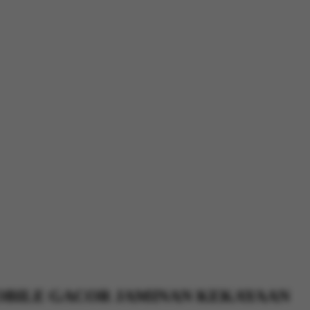
MOBILE GACOR JAMINAN KEKAYAAN