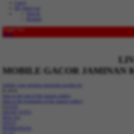
Cart
0
My Wish List
Sign In
Register
Toggle Nav
Menu
BINGOTOGEL
SITUS GA
SLOT GACOR HARI INI
LI
MOBILE GACOR JAMINAN 
Jadilah yang pertama mengulas produk ini
In stock
Skip to the end of the images gallery
Skip to the beginning of the images gallery