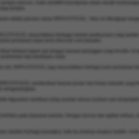
jackpot maxwin, Anda memiliki kesempatan untuk meraih kemenang
mega jackpot.
n adalah prioritas utama BINGOTOGEL. Situs ini dilengkapi dengan 
NGOTOGEL menyediakan berbagai metode pembayaran yang mudah dan c
ulai permainan tanpa harus khawatir soal transaksi.
n bantuan kapan saja dengan layanan pelanggan yang tersedia 24 jam
 profesional siap membantu Anda.
 slot, BINGOTOGEL juga menyediakan berbagai jenis permainan lainny
 BINGOTOGEL memberikan banyak promo dan bonus menarik yang bisa
an menguntungkan.
ah digunakan membuat setiap pemain merasa nyaman saat menjelajahi 
fokus pada kepuasan pemain. Dengan inovasi dan update terbaru, si
melalui berbagai perangkat, baik itu desktop maupun mobile. Anda d