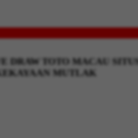
COR
SLOT GACOR
SLOT O
VE DRAW TOTO MACAU SITU
KEKAYAAN MUTLAK