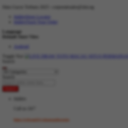
Situs Gacor Terbaru 2025 :
corporatesales@slot.ng
hidden
Store Locator
hidden
Track Your Order
Language
Default Store View
Android
Toggle Nav
Search
Search
Search
hidden
Call us 24/7
https://rebrand.ly/whatsappbosstoto