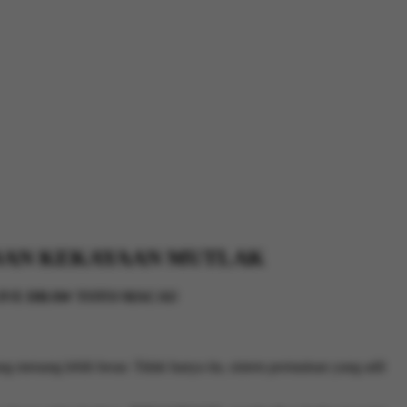
INAN KEKAYAAN MUTLAK
ng di LIVE DRAW TOTO MACAU
 menang lebih besar. Tidak hanya itu, sistem permainan yang adil