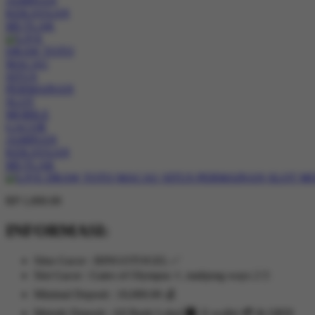
RP 1,000.00
INFORMASI:
Situs Gacor : BINGOTOGEL ✅
Slot Gacor : Gates of Olympus ⚡, mahjong ways 2 🀄
Minimal Deposit : 10,000.00 💰
Metode Deposit : All Bank Lokal 🏧, E-wallet 💳 & QRIS