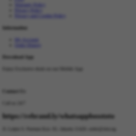
Warranty Policy
Privacy Policy
Privacy and Cookie Policy
Information
My Account
Order History
Download App
Enjoy Exclusive deals on our Mobile App
Contact Us
Call us 24/7
https://rebrand.ly/whatsappbosstoto
Jl. Letjen S. Parman Kav. 81, Jakarta 11420.
order@slot.ng