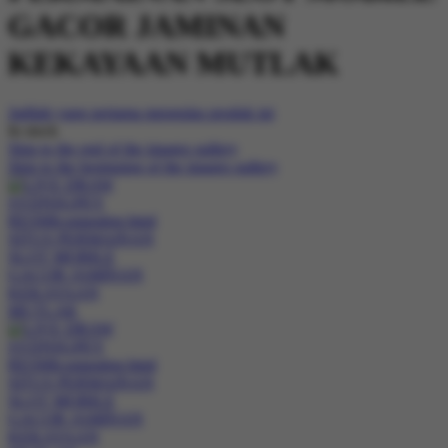
GACOR JAMINAN
KEKAYAAN MUTLAK
Jadilah yang pertama mengulas produk ini
In stock
Skip to the end of the images gallery
Skip to the beginning of the images gallery