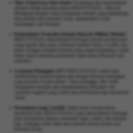
Situs Terpercaya dan Aman:
Keamanan dan kenyamanan
pemain adalah prioritas utama BINGOTOGEL. Situs ini
dilengkapi dengan sistem keamanan terbaik yang melindungi
data pribadi dan transaksi Anda, memberikan Anda
ketenangan saat bermain.
Kemudahan Transaksi dengan Banyak Pilihan Metode:
BINGOTOGEL menyediakan berbagai metode pembayaran
yang mudah dan cepat, termasuk transfer bank, e-wallet, dan
pulsa. Dengan minimal deposit yang sangat terjangkau, Anda
dapat segera memulai permainan tanpa harus khawatir soal
transaksi.
Layanan Pelanggan 24/7:
BINGOTOGEL selalu siap
memberikan bantuan kapan saja dengan layanan pelanggan
yang tersedia 24 jam sehari, 7 hari seminggu. Jika Anda
mengalami masalah atau membutuhkan informasi, tim
customer support yang ramah dan profesional siap membantu
Anda.
Permainan yang Variatif:
Tidak hanya menawarkan
permainan slot, BINGOTOGEL juga menyediakan berbagai
jenis permainan lainnya, termasuk togel, casino, dan banyak
lagi, sehingga Anda tidak akan pernah merasa bosan saat
bermain di sini.