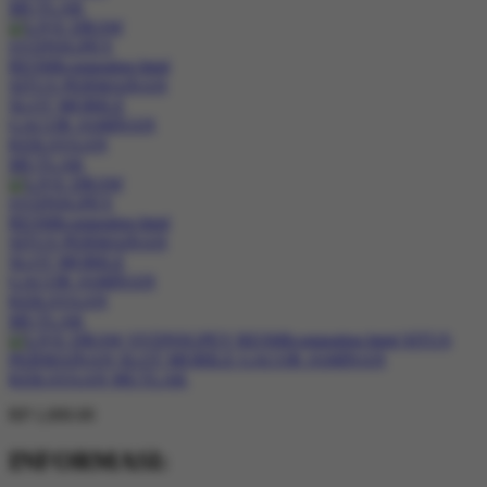
RP 1,000.00
INFORMASI: