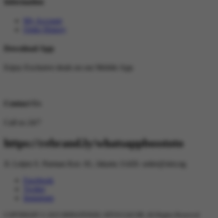
Information
My Account
Order History
Download App
Enjoy Exclusive deals on our Mobile App
Contact Us
Call us 24/7
https://rebrand.ly/whatsappbosstoto
Jl. Letjen S. Parman Kav. 81, Jakarta 11420.
order@slot.ng
Facebook
Twitter
Instagram
COPYRIGHT © 2025 BINGOTOGEL SITUS GACOR. All Rights Reserved