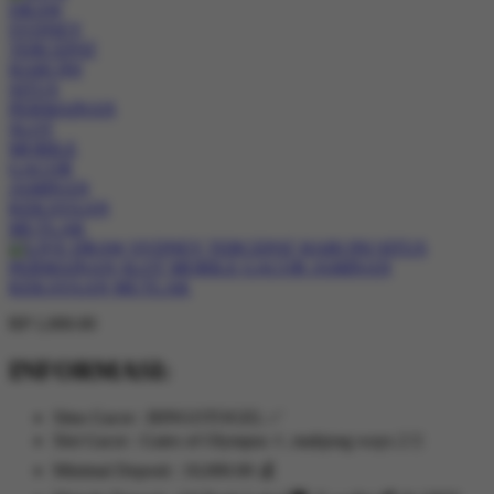
RP 1,000.00
INFORMASI:
Situs Gacor : BINGOTOGEL ✅
Slot Gacor : Gates of Olympus ⚡, mahjong ways 2 🀄
Minimal Deposit : 10,000.00 💰