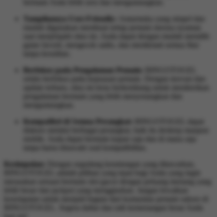
bermain Anda lebih seru dan menguntungkan.
Tampilannya User-Friendly:
Antarmuka yang simpel dan
mudah digunakan membuat setiap pemain merasa nyaman
saat menjelajahi situs ini. Anda dapat dengan mudah memilih
game favorit, mengecek saldo, dan menikmati semua fitur
tanpa kesulitan.
Berfokus pada Pengalaman Pemain:
BINGOTOGEL
selalu berfokus pada kepuasan pemain. Dengan inovasi dan
update terbaru, situs ini terus berkembang untuk memberikan
pengalaman bermain yang lebih menyenangkan dan
menguntungkan.
Kompatibel di Semua Perangkat:
BINGOTOGEL dapat
diakses melalui berbagai perangkat, baik itu desktop maupun
mobile. Anda dapat bermain kapan saja dan di mana saja
tanpa harus khawatir soal kompatibilitas.
Kesimpulan:
Dengan segudang keuntungan yang ditawarkan,
BINGOTOGEL adalah pilihan yang tepat bagi Anda yang ingin
merasakan sensasi bermain slot gacor dengan peluang menang yang
lebih besar dan jackpot yang menggiurkan. Jangan lewatkan
kesempatan untuk menjadi bagian dari komunitas pemain sukses di
BINGOTOGEL. Segera daftar dan raih kemenangan besar Anda
hari ini!