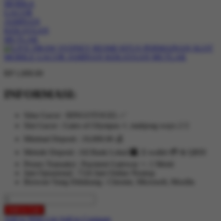
RP 1,000.00
INFORMASI:
Situs Gacor : BINGOTOGEL ✅
Slot Gacor : Gates of Olympus ⚡, mahjong ways 2 🀄
Minimal Deposit : 10,000.00 💰
Metode Deposit : All Bank Lokal 🏧, E-wallet 💳 & QRIS
Proses Transaksi : Payment Gateway +- 1 Menit
Jam Oprasional : 7/24 Jam Online Nontop
Browser Yang Didukung : Chrome, Microsoft, Mozilla
Add to Cart
Add to Wish List
Add to Compare