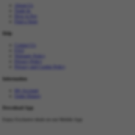
About Us
Trade In
How to Pay
Find a Store
Help
Contact Us
FAQ
Warranty Policy
Privacy Policy
Privacy and Cookie Policy
Information
My Account
Order History
Download App
Enjoy Exclusive deals on our Mobile App