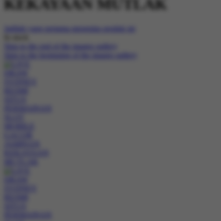
KEKAYAAN MUTLAK
Jadilah yang pertama mengulas produk ini
In stock
Skip to the end of the images gallery
Skip to the beginning of the images gallery