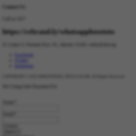
Contact Us
Call us 24/7
https://rebrand.ly/whatsappbosstoto
Jl. Letjen S. Parman Kav. 81, Jakarta 11420.
order@slot.ng
Facebook
Twitter
Instagram
COPYRIGHT © 2025 BINGOTOGEL SITUS GACOR. All Rights Reserved
We Using Safe Payment For
Name
*
Email
*
Country