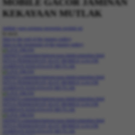
MOBILE GACOR JAMINAN
KEKAYAAN MUTLAK
Jadilah yang pertama mengulas produk ini
In stock
Skip to the end of the images gallery
Skip to the beginning of the images gallery