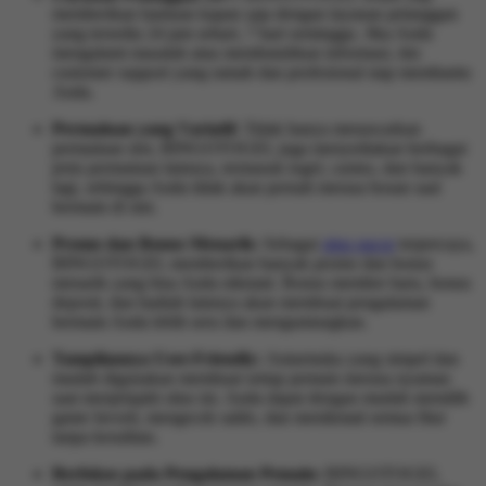
memberikan bantuan kapan saja dengan layanan pelanggan
yang tersedia 24 jam sehari, 7 hari seminggu. Jika Anda
mengalami masalah atau membutuhkan informasi, tim
customer support yang ramah dan profesional siap membantu
Anda.
Permainan yang Variatif:
Tidak hanya menawarkan
permainan slot, BINGOTOGEL juga menyediakan berbagai
jenis permainan lainnya, termasuk togel, casino, dan banyak
lagi, sehingga Anda tidak akan pernah merasa bosan saat
bermain di sini.
Promo dan Bonus Menarik:
Sebagai
situs gacor
terpercaya,
BINGOTOGEL memberikan banyak promo dan bonus
menarik yang bisa Anda nikmati. Bonus member baru, bonus
deposit, dan hadiah lainnya akan membuat pengalaman
bermain Anda lebih seru dan menguntungkan.
Tampilannya User-Friendly:
Antarmuka yang simpel dan
mudah digunakan membuat setiap pemain merasa nyaman
saat menjelajahi situs ini. Anda dapat dengan mudah memilih
game favorit, mengecek saldo, dan menikmati semua fitur
tanpa kesulitan.
Berfokus pada Pengalaman Pemain:
BINGOTOGEL