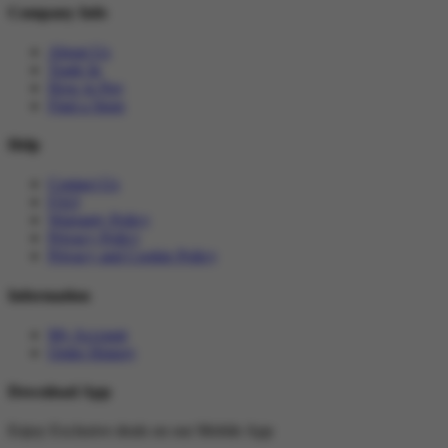
Company Info
About Us
Trade In
How to Pay
Find a Store
Help
Contact Us
FAQ
Warranty Policy
Privacy Policy
Privacy and Cookie Policy
Information
My Account
Order History
Download App
Enjoy Exclusive deals on our Mobile App