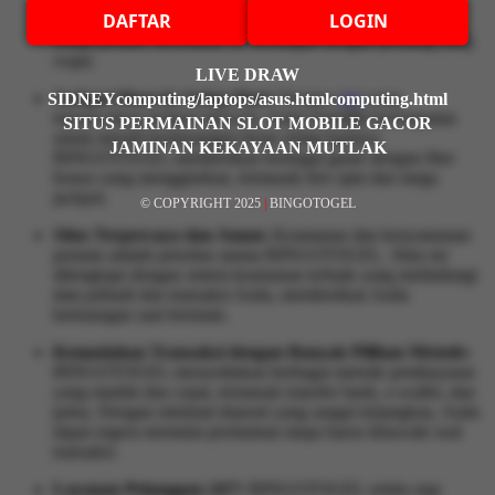
memberikan peluang menang lebih besar. Tidak hanya itu,
DAFTAR
LOGIN
sistem permainan yang adil dan transparan memungkinkan
setiap pemain merasakan kemenangan dengan peluang yang
wajar.
LIVE DRAW
Jackpot Maxwin Setiap Hari:
Dengan
slot
yang
SIDNEYcomputing/laptops/asus.htmlcomputing.html
menawarkan jackpot maxwin, Anda memiliki kesempatan
SITUS PERMAINAN SLOT MOBILE GACOR
untuk meraih kemenangan besar setiap harinya.
JAMINAN KEKAYAAN MUTLAK
BINGOTOGEL memberikan berbagai game dengan fitur
bonus yang menggiurkan, termasuk free spin dan mega
jackpot.
© COPYRIGHT 2025
|
BINGOTOGEL
Situs Terpercaya dan Aman:
Keamanan dan kenyamanan
pemain adalah prioritas utama BINGOTOGEL. Situs ini
dilengkapi dengan sistem keamanan terbaik yang melindungi
data pribadi dan transaksi Anda, memberikan Anda
ketenangan saat bermain.
Kemudahan Transaksi dengan Banyak Pilihan Metode:
BINGOTOGEL menyediakan berbagai metode pembayaran
yang mudah dan cepat, termasuk transfer bank, e-wallet, dan
pulsa. Dengan minimal deposit yang sangat terjangkau, Anda
dapat segera memulai permainan tanpa harus khawatir soal
transaksi.
Layanan Pelanggan 24/7:
BINGOTOGEL selalu siap