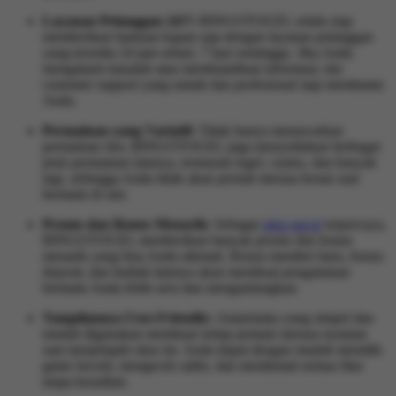
Layanan Pelanggan 24/7:
BINGOTOGEL selalu siap
memberikan bantuan kapan saja dengan layanan pelanggan
yang tersedia 24 jam sehari, 7 hari seminggu. Jika Anda
mengalami masalah atau membutuhkan informasi, tim
customer support yang ramah dan profesional siap membantu
Anda.
Permainan yang Variatif:
Tidak hanya menawarkan
permainan slot, BINGOTOGEL juga menyediakan berbagai
jenis permainan lainnya, termasuk togel, casino, dan banyak
lagi, sehingga Anda tidak akan pernah merasa bosan saat
bermain di sini.
Promo dan Bonus Menarik:
Sebagai
situs gacor
terpercaya,
BINGOTOGEL memberikan banyak promo dan bonus
menarik yang bisa Anda nikmati. Bonus member baru, bonus
deposit, dan hadiah lainnya akan membuat pengalaman
bermain Anda lebih seru dan menguntungkan.
Tampilannya User-Friendly:
Antarmuka yang simpel dan
mudah digunakan membuat setiap pemain merasa nyaman
saat menjelajahi situs ini. Anda dapat dengan mudah memilih
game favorit, mengecek saldo, dan menikmati semua fitur
tanpa kesulitan.