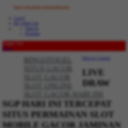
https://rebrand.ly/whatsappbosstoto
Cart
0
My Wish List
Sign In
Register
Toggle Nav
Menu
BINGOTOGEL
Skip to Content
SITUS GACOR
LIVE
SLOT GACOR
DRAW
SLOT ONLINE
SLOT GACOR HARI INI
SGP HARI INI TERCEPAT
SITUS PERMAINAN SLOT
MOBILE GACOR JAMINAN