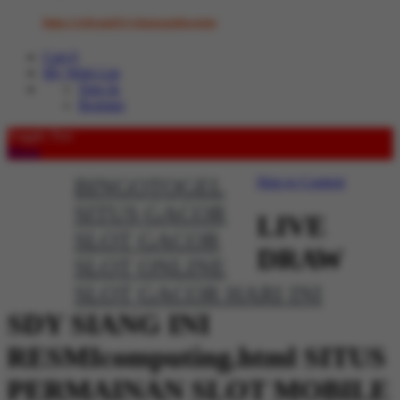
https://rebrand.ly/whatsappbosstoto
Cart
0
My Wish List
Sign In
Register
Toggle Nav
Menu
BINGOTOGEL
Skip to Content
SITUS GACOR
LIVE
SLOT GACOR
DRAW
SLOT ONLINE
SLOT GACOR HARI INI
SDY SIANG INI
RESMIcomputing.html SITUS
PERMAINAN SLOT MOBILE