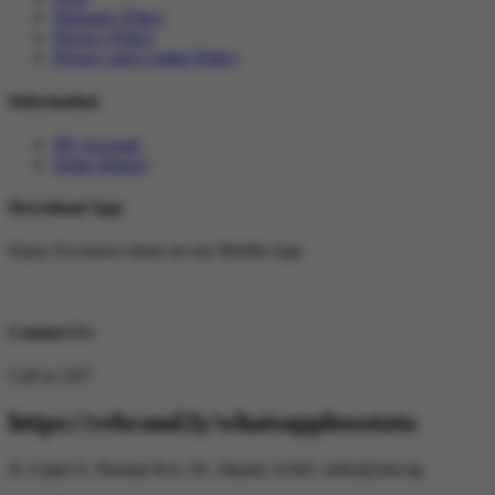
Warranty Policy
Privacy Policy
Privacy and Cookie Policy
Information
My Account
Order History
Download App
Enjoy Exclusive deals on our Mobile App
Contact Us
Call us 24/7
https://rebrand.ly/whatsappbosstoto
Jl. Letjen S. Parman Kav. 81, Jakarta 11420.
order@slot.ng