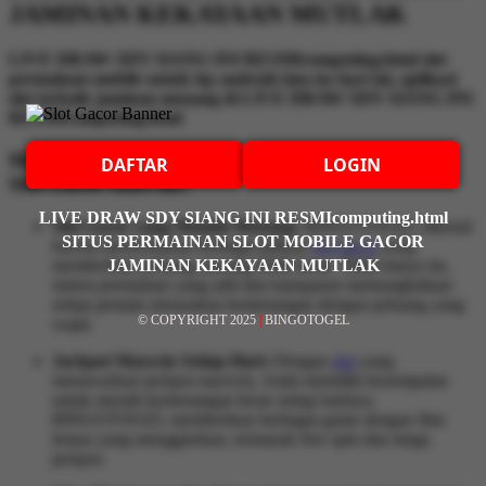
JAMINAN KEKAYAAN MUTLAK
LIVE DRAW SDY SIANG INI RESMIcomputing.html slot
permainan mobile untuk hp android dan ios hari ini, aplikasi
slot terbaik jaminan menang di LIVE DRAW SDY SIANG INI
RESMIcomputing.html
Mengapa Memilih BINGOTOGEL Sebagai Situs
DAFTAR
LOGIN
Slot Gacor Hari Ini?
LIVE DRAW SDY SIANG INI RESMIcomputing.html
Slot Gacor yang Mudah Menang:
BINGOTOGEL dikenal
SITUS PERMAINAN SLOT MOBILE GACOR
karena menyediakan berbagai pilihan
slot gacor
yang
JAMINAN KEKAYAAN MUTLAK
memberikan peluang menang lebih besar. Tidak hanya itu,
sistem permainan yang adil dan transparan memungkinkan
setiap pemain merasakan kemenangan dengan peluang yang
© COPYRIGHT 2025
|
BINGOTOGEL
wajar.
Jackpot Maxwin Setiap Hari:
Dengan
slot
yang
menawarkan jackpot maxwin, Anda memiliki kesempatan
untuk meraih kemenangan besar setiap harinya.
BINGOTOGEL memberikan berbagai game dengan fitur
bonus yang menggiurkan, termasuk free spin dan mega
jackpot.