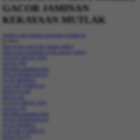
GACOR JAMINAN
KEKAYAAN MUTLAK
Jadilah yang pertama mengulas produk ini
In stock
Skip to the end of the images gallery
Skip to the beginning of the images gallery