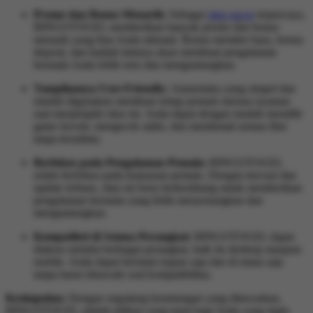
Promo dan Bonus Menarik:
Sebagai
situs gacor
terpercaya,
BINGOTOGEL memberikan banyak promo dan bonus
menarik yang bisa Anda nikmati. Bonus member baru, bonus
deposit, dan hadiah lainnya akan membuat pengalaman
bermain Anda lebih seru dan menguntungkan.
Tampilannya User-Friendly:
Antarmuka yang simpel dan
mudah digunakan membuat setiap pemain merasa nyaman
saat menjelajahi situs ini. Anda dapat dengan mudah memilih
game favorit, mengecek saldo, dan menikmati semua fitur
tanpa kesulitan.
Berfokus pada Pengalaman Pemain:
BINGOTOGEL
selalu berfokus pada kepuasan pemain. Dengan inovasi dan
update terbaru, situs ini terus berkembang untuk memberikan
pengalaman bermain yang lebih menyenangkan dan
menguntungkan.
Kompatibel di Semua Perangkat:
BINGOTOGEL dapat
diakses melalui berbagai perangkat, baik itu desktop maupun
mobile. Anda dapat bermain kapan saja dan di mana saja
tanpa harus khawatir soal kompatibilitas.
Kesimpulan:
Dengan segudang keuntungan yang ditawarkan,
BINGOTOGEL adalah pilihan yang tepat bagi Anda yang ingin