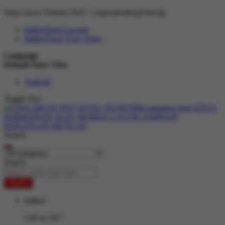
Situs Gacor Terbaru 2025 :
corporatesales@slot.ng
hidden
Store Locator
hidden
Track Your Order
Language
Default Store View
Android
Toggle Nav
Search
Search
Search
hidden
Call us 24/7