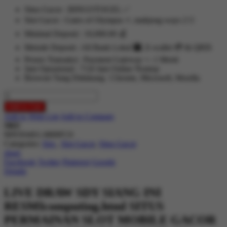
Situs Gacor : BINGOTOGEL ✅
Slot Gacor : Gates of Olympus ⚡, mahjong ways 2 🀄
Minimal Deposit : 10,000.00 💰
Metode Deposit : All Bank Lokal 🏧, E-wallet 💳 & QRIS
Proses Transaksi : Payment Gateway +- 1 Menit
Jam Oprasional : 7/24 Jam Online Nontop
Browser Yang Didukung : Chrome, Microsoft, Mozilla
Add to Cart
Add to Wish List
Add to Compare
SKU
90NX04S1-M00FC0
Categories:
Slot
,
Slot Gacor
,
Situs Gacor
share
Facebook
Twitter
Pinterest
Google
Details
LIVE DRAW SDY SIANG INI
RESMIcomputing.html SITUS
PERMAINAN SLOT MOBILE GACOR