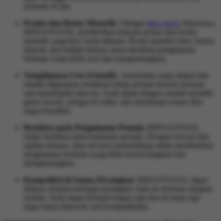
bermain di sini.
Promo dan Bonus Menarik:
Sebagai
situs gacor
terpercaya,
BINGOTOGEL memberikan banyak promo dan bonus
menarik yang bisa Anda nikmati. Bonus member baru, bonus
deposit, dan hadiah lainnya akan membuat pengalaman
bermain Anda lebih seru dan menguntungkan.
Tampilannya User-Friendly:
Antarmuka yang simpel dan
mudah digunakan membuat setiap pemain merasa nyaman
saat menjelajahi situs ini. Anda dapat dengan mudah memilih
game favorit, mengecek saldo, dan menikmati semua fitur
tanpa kesulitan.
Berfokus pada Pengalaman Pemain:
BINGOTOGEL
selalu berfokus pada kepuasan pemain. Dengan inovasi dan
update terbaru, situs ini terus berkembang untuk memberikan
pengalaman bermain yang lebih menyenangkan dan
menguntungkan.
Kompatibel di Semua Perangkat:
BINGOTOGEL dapat
diakses melalui berbagai perangkat, baik itu desktop maupun
mobile. Anda dapat bermain kapan saja dan di mana saja
tanpa harus khawatir soal kompatibilitas.