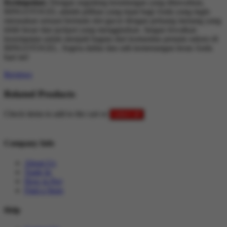
Kesimpulan:
Dengan segudang keuntungan yang ditawarkan,
BINGOTOGEL adalah pilihan yang tepat bagi Anda yang ingin
merasakan sensasi bermain slot gacor dengan peluang menang yang
lebih besar dan jackpot yang menggiurkan. Jangan lewatkan
kesempatan untuk menjadi bagian dari komunitas pemain sukses di
BINGOTOGEL. Segera daftar dan raih kemenangan besar Anda
hari ini!
Reviews
Related Products
Check items to add to the cart or
select all
Company Info
About Us
Trade In
How to Pay
Find a Store
Help