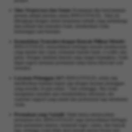
jackpot.
Situs Terpercaya dan Aman:
Keamanan dan kenyamanan
pemain adalah prioritas utama BINGOTOGEL. Situs ini
dilengkapi dengan sistem keamanan terbaik yang melindungi
data pribadi dan transaksi Anda, memberikan Anda
ketenangan saat bermain.
Kemudahan Transaksi dengan Banyak Pilihan Metode:
BINGOTOGEL menyediakan berbagai metode pembayaran
yang mudah dan cepat, termasuk transfer bank, e-wallet, dan
pulsa. Dengan minimal deposit yang sangat terjangkau, Anda
dapat segera memulai permainan tanpa harus khawatir soal
transaksi.
Layanan Pelanggan 24/7:
BINGOTOGEL selalu siap
memberikan bantuan kapan saja dengan layanan pelanggan
yang tersedia 24 jam sehari, 7 hari seminggu. Jika Anda
mengalami masalah atau membutuhkan informasi, tim
customer support yang ramah dan profesional siap membantu
Anda.
Permainan yang Variatif:
Tidak hanya menawarkan
permainan slot, BINGOTOGEL juga menyediakan berbagai
jenis permainan lainnya, termasuk togel, casino, dan banyak
lagi, sehingga Anda tidak akan pernah merasa bosan saat