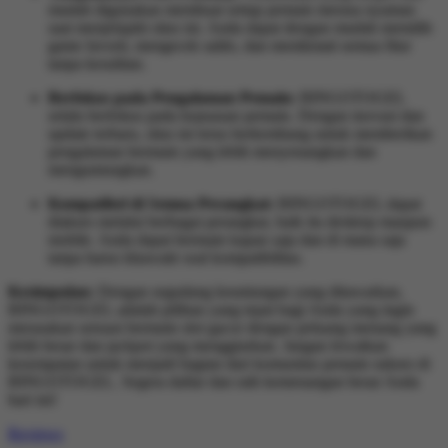
mudah digunakan membuat setiap pemain merasa nyaman
saat menjelajahi situs ini. Anda dapat dengan mudah memilih
game favorit, mengecek saldo, dan menikmati semua fitur
tanpa kesulitan.
Berfokus pada Pengalaman Pemain:
BINGOTOGEL
selalu berfokus pada kepuasan pemain. Dengan inovasi dan
update terbaru, situs ini terus berkembang untuk memberikan
pengalaman bermain yang lebih menyenangkan dan
menguntungkan.
Kompatibel di Semua Perangkat:
BINGOTOGEL dapat
diakses melalui berbagai perangkat, baik itu desktop maupun
mobile. Anda dapat bermain kapan saja dan di mana saja
tanpa harus khawatir soal kompatibilitas.
Kesimpulan:
Dengan segudang keuntungan yang ditawarkan,
BINGOTOGEL adalah pilihan yang tepat bagi Anda yang ingin
merasakan sensasi bermain slot gacor dengan peluang menang yang
lebih besar dan jackpot yang menggiurkan. Jangan lewatkan
kesempatan untuk menjadi bagian dari komunitas pemain sukses di
BINGOTOGEL. Segera daftar dan raih kemenangan besar Anda
hari ini!
Reviews