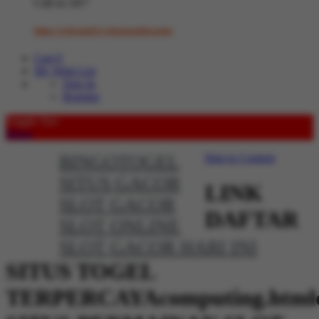
Call us 24/7
https://rebrand.ly/whatsappbosstoto
Cart
0
My Wish List
Sign In
Register
Toggle Nav
Menu
BINGOTOGEL
Skip to Content
SITUS GACOR
LINK
SLOT GACOR
DAFTAR
SLOT ONLINE
SLOT GACOR HARI INI
SITUS TOGEL
TERPERCAYAcomputing.htmlc