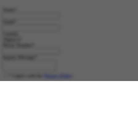
Name
*
Email
*
Country
Phone Number
*
Inquiry Message
*
*
I agree with the
Privacy Policy